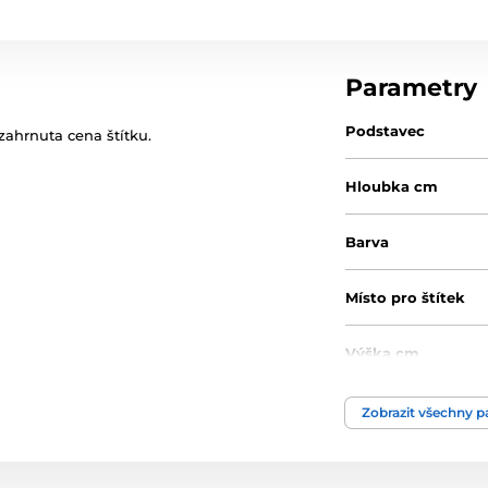
Parametry
Podstavec
zahrnuta cena štítku.
Hloubka cm
Barva
Místo pro štítek
Výška cm
Motiv
Zobrazit všechny 
Typ ocenění