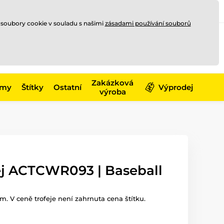
Registrace
Přihlásit se
CZK
 soubory cookie v souladu s našimi
zásadami používání souborů
0
Nakupte ještě za
10 000 Kč
0 Kč
a získejte
dopravu zdarma
Zakázková
émy
Štítky
Ostatní
Výprodej
výroba
ej ACTCWR093 | Baseball
m. V ceně trofeje není zahrnuta cena štítku.