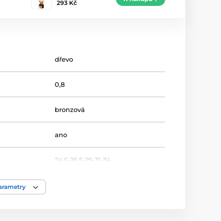
293 Kč
dřevo
0,8
bronzová
ano
24,5-26,5-29-31-34
Baseball
parametry
Trofeje