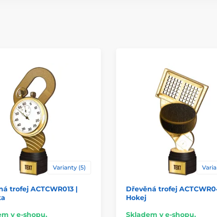
Materiál
Způsob personaliz
Varianty (5)
Varia
ná trofej ACTCWR013 |
Dřevěná trofej ACTCWR0
ka
Hokej
em v e-shopu.
Skladem v e-shopu.