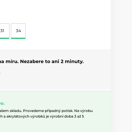
31
34
 na míru. Nezabere to ani 2 minuty.
u
u.
našem skladu. Provedeme případný potisk. Na výrobu
h a akrylátových výrobků je výrobní doba 3 až 5