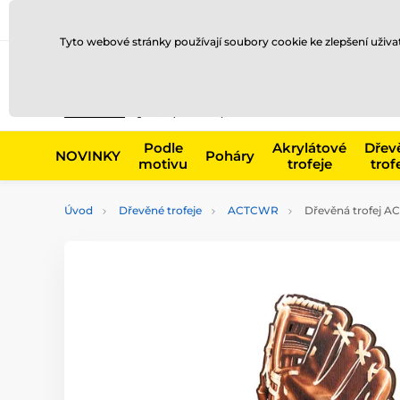
Doprava a platba
Prodejny
Kontakty
Blog
Tyto webové stránky používají soubory cookie ke zlepšení uživ
Např. produk
Podle
Akrylátové
Dřev
NOVINKY
Poháry
motivu
trofeje
trof
Úvod
Dřevěné trofeje
ACTCWR
Dřevěná trofej A