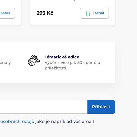
293 Kč
29
Detail
Detail
Tématické edice
riály
Výběr z více jak 50 sportů a
příležitostí.
Přihlásit
m
osobních údajů
jako je například váš email