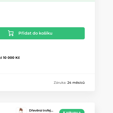
Přidat do košíku
d
10 000 Kč
Záruka:
24 měsíců
Dřevěná trofej…
K nákupu