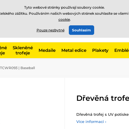
Tyto webové stránky používají soubory cookie.
atelského zážitku. Používáním našich webových stránek souhlasíte se všemi
cookie
.
775 400 255
offline
t, kategorie
Pouze nezbytné
Souhlasím
Zavolejte nám
(Po-Pá 8-17)
ěné
Skleněné
Medaile
Metal edice
Plakety
Embl
eje
trofeje
CTCWR093 | Baseball
Dřevěná trof
Dřevěná trofej s UV potiske
Více informací ›