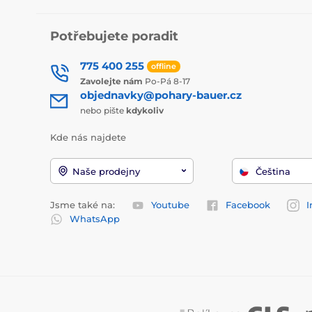
Potřebujete poradit
775 400 255
offline
Zavolejte nám
Po-Pá 8-17
objednavky@pohary-bauer.cz
nebo pište
kdykoliv
Kde nás najdete
Naše prodejny
Čeština
Jsme také na:
Youtube
Facebook
I
WhatsApp