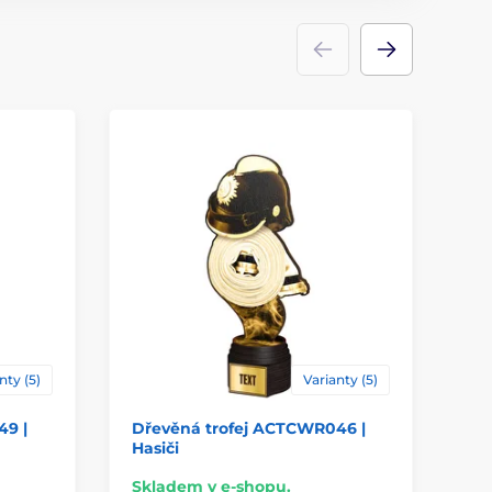
dřevo
ace
štítek
nty (5)
Varianty (5)
49 |
Dřevěná trofej ACTCWR046 |
Dř
Hasiči
Te
Skladem v e-shopu.
Sk