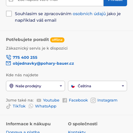
Souhlasím se zpracováním
osobních údajů
jako je
například váš email
Potřebujete poradit
offline
Zákaznický servis je k dispozici
775 400 255
objednavky@pohary-bauer.cz
Kde nás najdete
Naše prodejny
Čeština
Jsme také na:
Youtube
Facebook
Instagram
TikTok
WhatsApp
Informace k nákupu
O společnosti
Doprava a platba
Kontakty