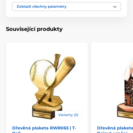
Výška cm
16-19-22-25-30
Zobrazit všechny parametry
Motiv
Florbal
Související produkty
Typ ocenění
Plakety
Materiál
dřevo
Způsob personalizace
štítek
Varianty (5)
Dřevěná plaketa RWR065 | T-
Dřevěná plaket