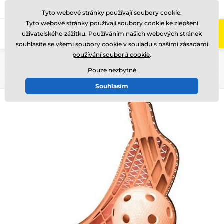
775 400 255
Zavolejte nám
(Po-Pá 8-17)
Tyto webové stránky používají soubory cookie.
Tyto webové stránky používají soubory cookie ke zlepšení
0
uživatelského zážitku. Používáním našich webových stránek
Menu
souhlasíte se všemi soubory cookie v souladu s našimi
zásadami
používání souborů cookie
.
Úvod
Dřevěné trofeje
RW
RWR001
Pouze nezbytné
Souhlasím