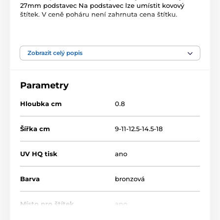
27mm podstavec Na podstavec lze umístit kovový
štítek. V ceně poháru není zahrnuta cena štítku.
Produkt je zařazen v kategoriích
Zobrazit celý popis
Florbal
Dřevěné trofeje
RW
RWR001
Parametry
Hloubka cm
0.8
Šířka cm
9-11-12.5-14.5-18
UV HQ tisk
ano
Barva
bronzová
Místo pro štítek
ano