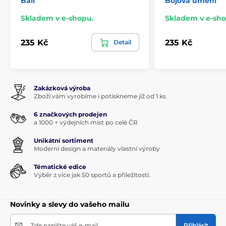
Ball
Bojová umění
Skladem v e-shopu.
Skladem v e-sho
235 Kč
235 Kč
Detail
Zakázková výroba
Zboží vám vyrobíme i potiskneme již od 1 ks
6 značkových prodejen
a 1000 + výdejních míst po celé ČR
Unikátní sortiment
Moderní design a materiály vlastní výroby
Tématické edice
Výběr z více jak 50 sportů a příležitostí.
Novinky a slevy do vašeho mailu
Zde napište váš e-mail
Přihlásit