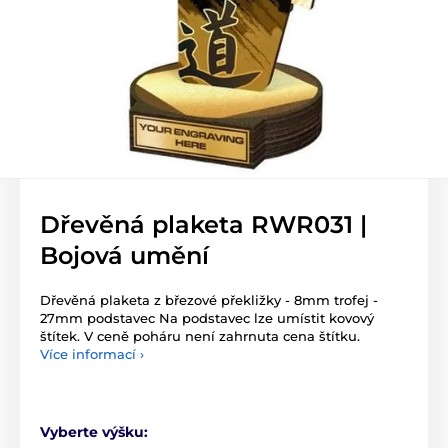
Dřevěná plaketa RWR031 |
Bojová umění
Dřevěná plaketa z březové překližky - 8mm trofej -
27mm podstavec Na podstavec lze umístit kovový
štítek. V ceně poháru není zahrnuta cena štítku.
Více informací ›
Vyberte výšku: