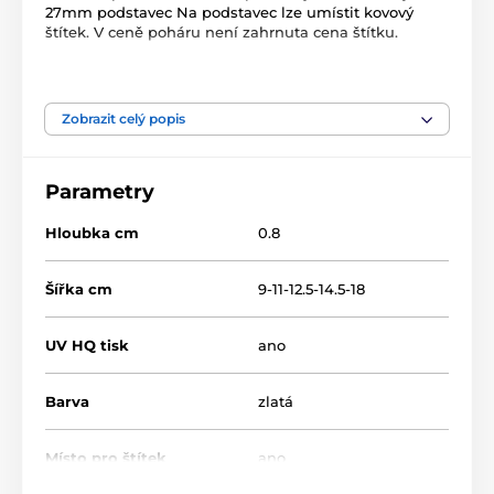
27mm podstavec Na podstavec lze umístit kovový
štítek. V ceně poháru není zahrnuta cena štítku.
Produkt je zařazen v kategoriích
Zobrazit celý popis
Bojová umění
Dřevěné trofeje
RW
RWR001
Parametry
Hloubka cm
0.8
Šířka cm
9-11-12.5-14.5-18
UV HQ tisk
ano
Barva
zlatá
Místo pro štítek
ano