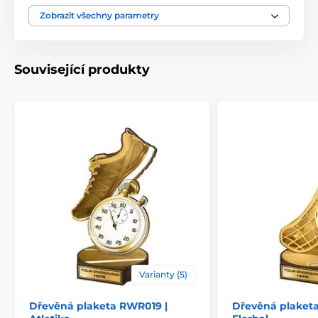
Výška cm
16-19-22-25-30
Zobrazit všechny parametry
Motiv
Bojová umění
,
Karate
Související produkty
Typ ocenění
Plakety
Materiál
dřevo
Způsob personalizace
štítek
Varianty (5)
Dřevěná plaketa RWR019 |
Dřevěná plaket