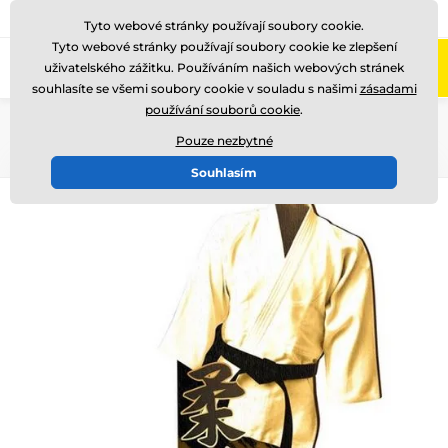
775 400 255
Zavolejte nám
(Po-Pá 8-17)
Tyto webové stránky používají soubory cookie.
Tyto webové stránky používají soubory cookie ke zlepšení
0
uživatelského zážitku. Používáním našich webových stránek
Menu
souhlasíte se všemi soubory cookie v souladu s našimi
zásadami
používání souborů cookie
.
Úvod
Dřevěné trofeje
RW
RWR001
Pouze nezbytné
Souhlasím