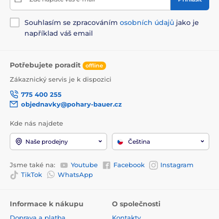
Souhlasím se zpracováním
osobních údajů
jako je
například váš email
Potřebujete poradit
offline
Zákaznický servis je k dispozici
775 400 255
objednavky@pohary-bauer.cz
Kde nás najdete
Naše prodejny
Čeština
Jsme také na:
Youtube
Facebook
Instagram
TikTok
WhatsApp
Informace k nákupu
O společnosti
Doprava a platba
Kontakty