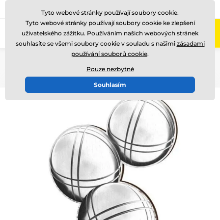
775 400 255
Zavolejte nám
(Po-Pá 8-17)
Tyto webové stránky používají soubory cookie.
Tyto webové stránky používají soubory cookie ke zlepšení
0
uživatelského zážitku. Používáním našich webových stránek
Menu
souhlasíte se všemi soubory cookie v souladu s našimi
zásadami
používání souborů cookie
.
Úvod
Dřevěné trofeje
RW
RWR001
Pouze nezbytné
Souhlasím