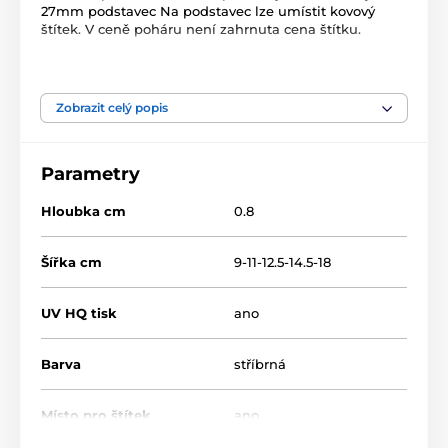
27mm podstavec Na podstavec lze umístit kovový
štítek. V ceně poháru není zahrnuta cena štítku.
Produkt je zařazen v kategoriích
Zobrazit celý popis
Petanque
Dřevěné trofeje
RW
RWR001
Parametry
Hloubka cm
0.8
Šířka cm
9-11-12.5-14.5-18
UV HQ tisk
ano
Barva
stříbrná
Místo pro štítek
ano