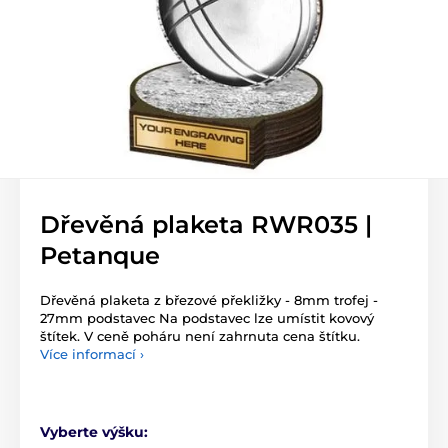
Dřevěná plaketa RWR035 |
Petanque
Dřevěná plaketa z březové překližky - 8mm trofej -
27mm podstavec Na podstavec lze umístit kovový
štítek. V ceně poháru není zahrnuta cena štítku.
Více informací ›
Vyberte výšku: