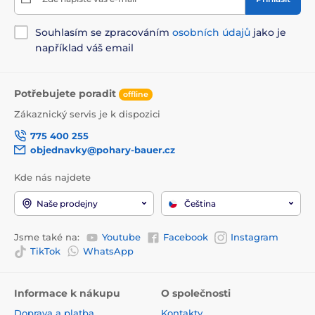
Souhlasím se zpracováním
osobních údajů
jako je
například váš email
Potřebujete poradit
offline
Zákaznický servis je k dispozici
775 400 255
objednavky@pohary-bauer.cz
Kde nás najdete
Naše prodejny
Čeština
Jsme také na:
Youtube
Facebook
Instagram
TikTok
WhatsApp
Informace k nákupu
O společnosti
Doprava a platba
Kontakty