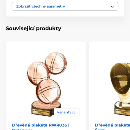
Výška cm
16-19-22-25-30
Zobrazit všechny parametry
Motiv
Petanque
Související produkty
Typ ocenění
Plakety
Materiál
dřevo
Způsob personalizace
štítek
Varianty (5)
Dřevěná plaketa RWR036 |
Dřevěná plaket