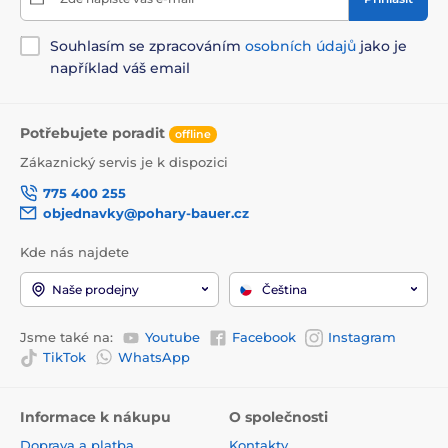
Souhlasím se zpracováním
osobních údajů
jako je
například váš email
Potřebujete poradit
offline
Zákaznický servis je k dispozici
775 400 255
objednavky@pohary-bauer.cz
Kde nás najdete
Naše prodejny
Čeština
Jsme také na:
Youtube
Facebook
Instagram
TikTok
WhatsApp
Informace k nákupu
O společnosti
Doprava a platba
Kontakty