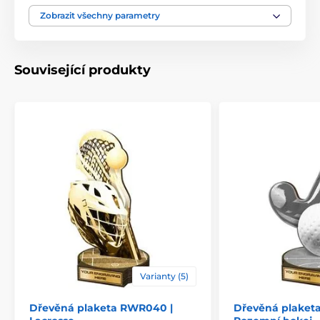
Výška cm
16-19-22-25-30
Zobrazit všechny parametry
Motiv
Vodní sporty
,
Jachta
Související produkty
Typ ocenění
Plakety
Materiál
dřevo
Způsob personalizace
štítek
Varianty (5)
Dřevěná plaketa RWR040 |
Dřevěná plaket