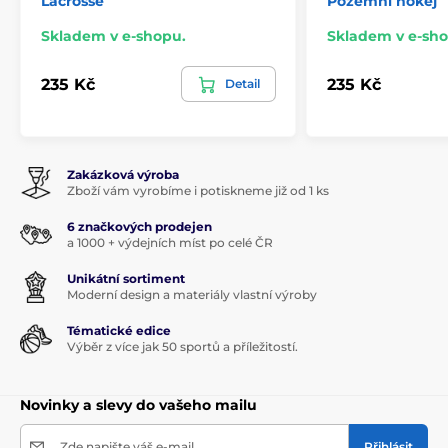
Lacrosse
Pozemní hokej
Skladem v e-shopu.
Skladem v e-sho
235 Kč
235 Kč
Detail
Zakázková výroba
Zboží vám vyrobíme i potiskneme již od 1 ks
6 značkových prodejen
a 1000 + výdejních míst po celé ČR
Unikátní sortiment
Moderní design a materiály vlastní výroby
Tématické edice
Výběr z více jak 50 sportů a příležitostí.
Novinky a slevy do vašeho mailu
Zde napište váš e-mail
Přihlásit