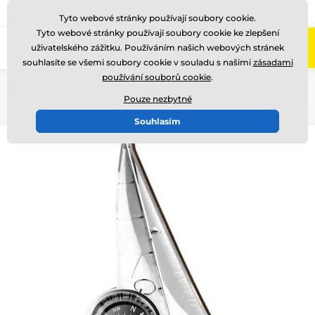
775 400 255
Zavolejte nám
(Po-Pá 8-17)
Tyto webové stránky používají soubory cookie.
Tyto webové stránky používají soubory cookie ke zlepšení
0
uživatelského zážitku. Používáním našich webových stránek
Menu
souhlasíte se všemi soubory cookie v souladu s našimi
zásadami
používání souborů cookie
.
Úvod
Dřevěné trofeje
RW
RWR001
Pouze nezbytné
Souhlasím