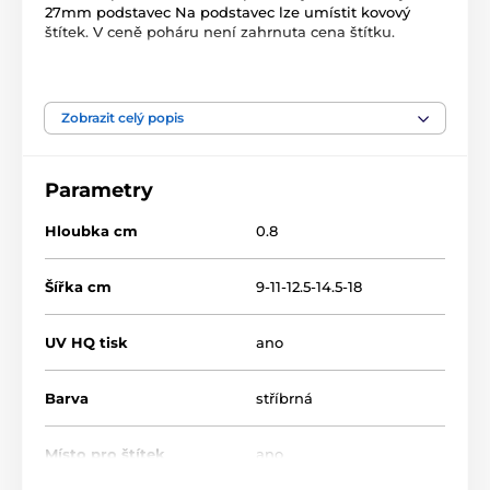
27mm podstavec Na podstavec lze umístit kovový
štítek. V ceně poháru není zahrnuta cena štítku.
Produkt je zařazen v kategoriích
Zobrazit celý popis
Vodní sporty
Dřevěné trofeje
RW
RWR001
Parametry
Hloubka cm
0.8
Šířka cm
9-11-12.5-14.5-18
UV HQ tisk
ano
Barva
stříbrná
Místo pro štítek
ano