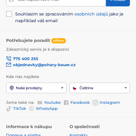
Souhlasím se zpracováním
osobních údajů
jako je
například váš email
Potřebujete poradit
offline
Zákaznický servis je k dispozici
775 400 255
objednavky@pohary-bauer.cz
Kde nás najdete
Naše prodejny
Čeština
Jsme také na:
Youtube
Facebook
Instagram
TikTok
WhatsApp
Informace k nákupu
O společnosti
Doprava a platba
Kontakty