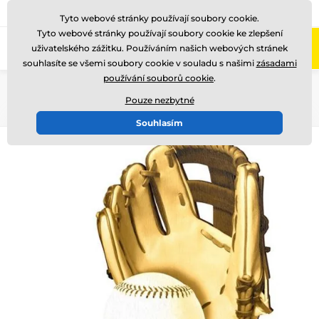
775 400 255
Zavolejte nám
(Po-Pá 8-17)
Tyto webové stránky používají soubory cookie.
Tyto webové stránky používají soubory cookie ke zlepšení
0
uživatelského zážitku. Používáním našich webových stránek
Menu
souhlasíte se všemi soubory cookie v souladu s našimi
zásadami
používání souborů cookie
.
Úvod
Dřevěné trofeje
RW
RWR100
Pouze nezbytné
Souhlasím