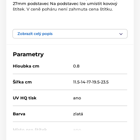
27mm podstavec Na podstavec lze umístit kovový
štítek. V ceně poháru není zahrnuta cena štítku.
Produkt je zařazen v kategoriích
Zobrazit celý popis
Baseball
Dřevěné trofeje
RW
RWR100
Parametry
Hloubka cm
0.8
Šířka cm
11.5-14-17-19.5-23.5
UV HQ tisk
ano
Barva
zlatá
Místo pro štítek
ano