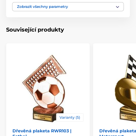
Výška cm
16-19-22-25-30
Zobrazit všechny parametry
Motiv
Baseball
Související produkty
Typ ocenění
Plakety
Materiál
dřevo
Způsob personalizace
štítek
Varianty (5)
Dřevěná plaketa RWR103 |
Dřevěná plaket