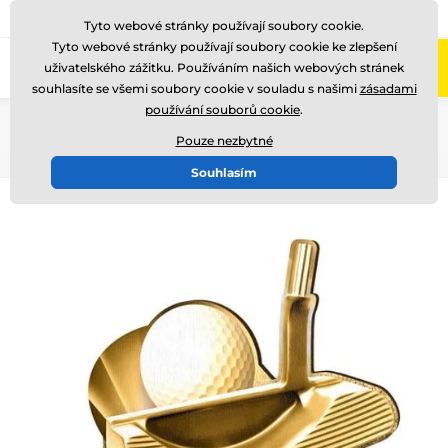
775 400 255
Zavolejte nám
(Po-Pá 8-17)
Tyto webové stránky používají soubory cookie.
Tyto webové stránky používají soubory cookie ke zlepšení
0
uživatelského zážitku. Používáním našich webových stránek
Menu
souhlasíte se všemi soubory cookie v souladu s našimi
zásadami
používání souborů cookie
.
Úvod
Dřevěné trofeje
RW
RWR100
Pouze nezbytné
Souhlasím