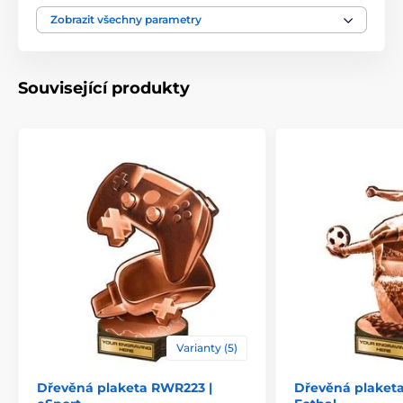
Výška cm
16-19-22-25-30
Zobrazit všechny parametry
Motiv
Golf
Související produkty
Typ ocenění
Plakety
Materiál
dřevo
Způsob personalizace
štítek
Varianty (5)
Dřevěná plaketa RWR223 |
Dřevěná plaket