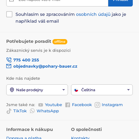
Souhlasím se zpracováním
osobních údajů
jako je
například váš email
Potřebujete poradit
offline
Zákaznický servis je k dispozici
775 400 255
objednavky@pohary-bauer.cz
Kde nás najdete
Naše prodejny
Čeština
Jsme také na:
Youtube
Facebook
Instagram
TikTok
WhatsApp
Informace k nákupu
O společnosti
Doprava a platba
Kontakty