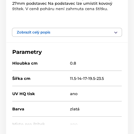
27mm podstavec Na podstavec lze umístit kovový
štítek. V ceně poháru není zahrnuta cena štítku.
Produkt je zařazen v kategoriích
Zobrazit celý popis
Golf
Dřevěné plakety
Dřevěné trofeje
RW
RWR100
Parametry
Hloubka cm
0.8
Šířka cm
11.5-14-17-19.5-23.5
UV HQ tisk
ano
Barva
zlatá
Místo pro štítek
ano