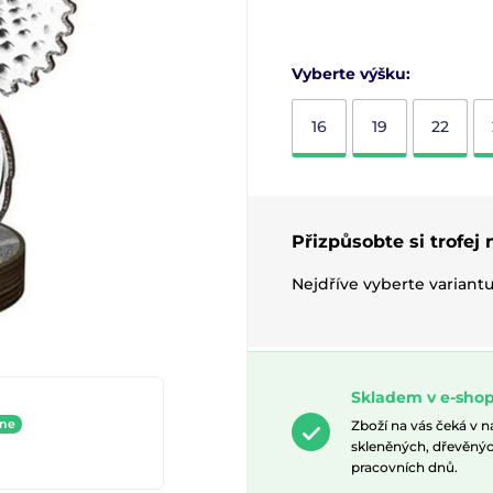
Vyberte výšku:
16
19
22
Přizpůsobte si trofej
Nejdříve vyberte variant
Skladem v e-shop
ine
Zboží na vás čeká v 
skleněných, dřevěnýc
pracovních dnů.