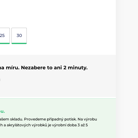
25
30
 na míru. Nezabere to ani 2 minuty.
u
u.
našem skladu. Provedeme případný potisk. Na výrobu
h a akrylátových výrobků je výrobní doba 3 až 5