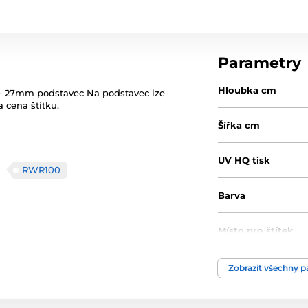
Parametry
Hloubka cm
j - 27mm podstavec Na podstavec lze
 cena štítku.
Šířka cm
UV HQ tisk
RWR100
Barva
Místo pro štítek
Výška cm
Zobrazit všechny 
Motiv