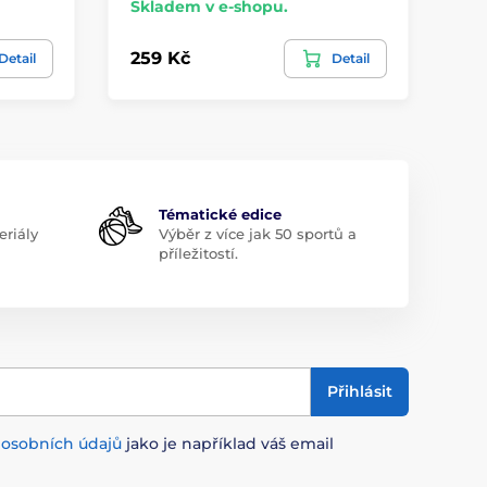
Skladem v e-shopu.
Sk
259 Kč
25
Detail
Detail
Tématické edice
riály
Výběr z více jak 50 sportů a
příležitostí.
Přihlásit
m
osobních údajů
jako je například váš email