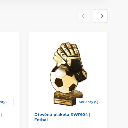
Plakety
dřevo
ace
štítek
nty (5)
Varianty (5)
|
Dřevěná plaketa RWR104 |
Dř
Fotbal
Ba