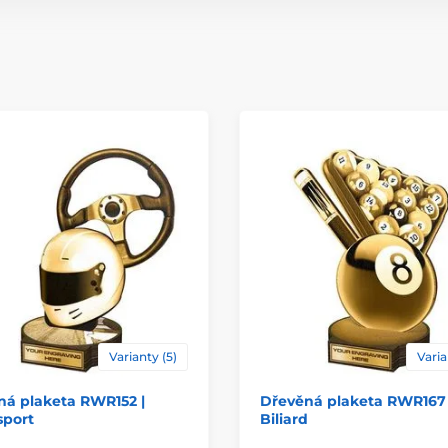
Typ ocenění
Materiál
Způsob personaliz
Varianty (5)
Varia
ná plaketa RWR152 |
Dřevěná plaketa RWR167 
sport
Biliard