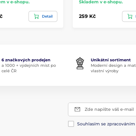
em v e-shopu.
Skladem v e-shopu.
č
259 Kč
Detail
6 značkových prodejen
Unikátní sortiment
a 1000 + výdejních míst po
Moderní design a mate
celé ČR
vlastní výroby
Zde napište váš e-mail
Souhlasím se zpracování