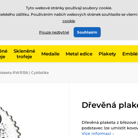
Tyto webové stránky používají soubory cookie.
atelského zážitku. Používáním našich webových stránek souhlasíte se všemi
cookie
.
775 400 255
online
t, kategorie
Pouze nezbytné
Souhlasím
Zavolejte nám
(Po-Pá 8-17)
ěné
Skleněné
Medaile
Metal edice
Plakety
Embl
eje
trofeje
laketa RWR156 | Cyklistika
Dřevěná plake
Dřevěná plaketa z březové
podstavec lze umístit kovov
Více informací ›