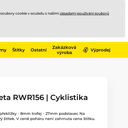
Registrace
Přihlásit se
CZK
 soubory cookie v souladu s našimi
zásadami používání souborů
0
Nakupte ještě za
10 000 Kč
0 Kč
a získejte
dopravu zdarma
Zakázková
émy
Štítky
Ostatní
Výprodej
výroba
ta RWR156 | Cyklistika
 překližky - 8mm trofej - 27mm podstavec Na
ý štítek. V ceně poháru není zahrnuta cena štítku.