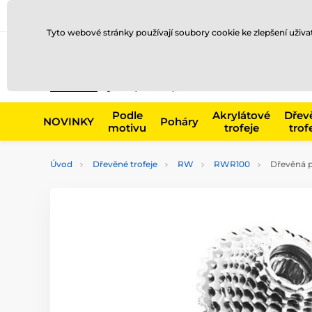
Doprava a platba
Prodejny
Kontakty
Blog
Tyto webové stránky používají soubory cookie ke zlepšení uživ
Např. produk
Podle
Akrylátové
Dřev
NOVINKY
Poháry
motivu
trofeje
trof
Úvod
Dřevěné trofeje
RW
RWR100
Dřevěná p