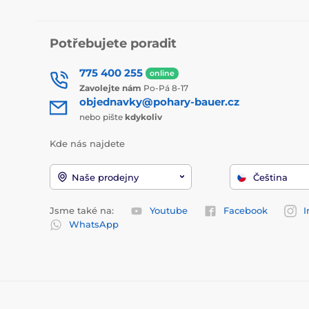
Potřebujete poradit
775 400 255
online
Zavolejte nám
Po-Pá 8-17
objednavky@pohary-bauer.cz
nebo pište
kdykoliv
Kde nás najdete
Naše prodejny
Čeština
Jsme také na:
Youtube
Facebook
I
WhatsApp