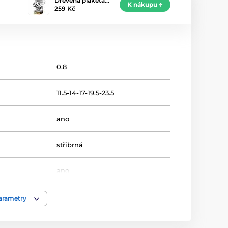
Dřevěná plaketa…
K nákupu
259 Kč
0.8
11.5-14-17-19.5-23.5
ano
stříbrná
ano
16-19-22-25-30
parametry
Cyklistika