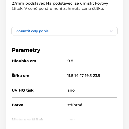
27mm podstavec Na podstavec lze umístit kovový
štítek. V ceně poháru není zahrnuta cena štítku.
Produkt je zařazen v kategoriích
Zobrazit celý popis
Cyklistika
Dřevěné trofeje
RW
RWR100
Parametry
Hloubka cm
0.8
Šířka cm
11.5-14-17-19.5-23.5
UV HQ tisk
ano
Barva
stříbrná
Místo pro štítek
ano