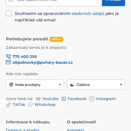
Souhlasím se zpracováním
osobních údajů
jako je
například váš email
Potřebujete poradit
offline
Zákaznický servis je k dispozici
775 400 255
objednavky@pohary-bauer.cz
Kde nás najdete
Naše prodejny
Čeština
Jsme také na:
Youtube
Facebook
Instagram
TikTok
WhatsApp
Informace k nákupu
O společnosti
Doprava a platba
Kontakty