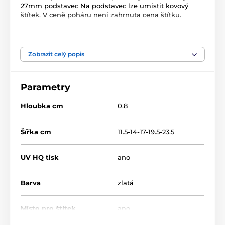
27mm podstavec Na podstavec lze umístit kovový
štítek. V ceně poháru není zahrnuta cena štítku.
Produkt je zařazen v kategoriích
Zobrazit celý popis
Lukostřelba
Dřevěné trofeje
RW
RWR100
Parametry
Hloubka cm
0.8
Šířka cm
11.5-14-17-19.5-23.5
UV HQ tisk
ano
Barva
zlatá
Místo pro štítek
ano