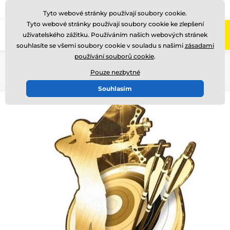
775 400 255
Zavolejte nám
(Po-Pá 8-17)
Tyto webové stránky používají soubory cookie.
Tyto webové stránky používají soubory cookie ke zlepšení
0
uživatelského zážitku. Používáním našich webových stránek
Menu
souhlasíte se všemi soubory cookie v souladu s našimi
zásadami
používání souborů cookie
.
Úvod
Dřevěné trofeje
RW
RWR100
Pouze nezbytné
Souhlasím