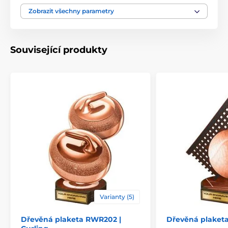
Výška cm
16-19-22-25-30
Zobrazit všechny parametry
Motiv
Lukostřelba
Související produkty
Typ ocenění
Plakety
Materiál
dřevo
Způsob personalizace
štítek
Varianty (5)
Dřevěná plaketa RWR202 |
Dřevěná plaketa