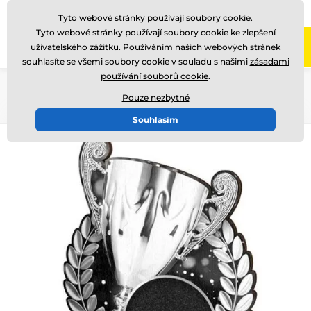
775 400 255
Zavolejte nám
(Po-Pá 8-17)
Tyto webové stránky používají soubory cookie.
Tyto webové stránky používají soubory cookie ke zlepšení
0
uživatelského zážitku. Používáním našich webových stránek
Menu
souhlasíte se všemi soubory cookie v souladu s našimi
zásadami
používání souborů cookie
.
Úvod
Dřevěné trofeje
RW
RWR100
Pouze nezbytné
Souhlasím