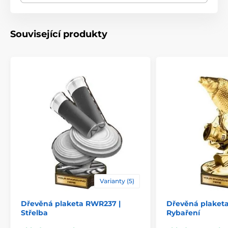
Motiv
Univerzální
Související produkty
Typ ocenění
Plakety
Materiál
dřevo
Způsob personalizace
štítek
Varianty (5)
Dřevěná plaketa RWR237 |
Dřevěná plaket
Střelba
Rybaření