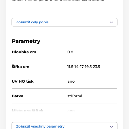
Produkt je zařazen v kategoriích
Zobrazit celý popis
Dřevěné trofeje
RW
RWR100
Parametry
Hloubka cm
0.8
Šířka cm
11.5-14-17-19.5-23.5
UV HQ tisk
ano
Barva
stříbrná
Místo pro štítek
ano
Výška cm
16-19-22-25-30
Zobrazit všechny parametry