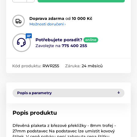
Doprava zdarma
od
10 000 Kč
Možnosti doručení ›
Potřebujete poradit?
online
Zavolejte na
775 400 255
Kód produktu:
RWR255
Záruka:
24 měsíců
Popis a parametry
Popis produktu
Dřevěná plaketa z březové překližky - 8mm trofej -
27mm podstavec Na podstavec lze umístit kovový
štítek. V ceně poháru není zahrnuta cena štítku.