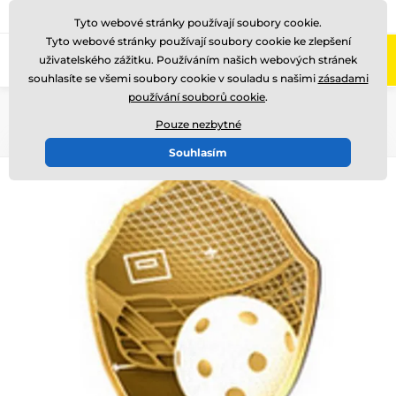
775 400 255
Zavolejte nám
(Po-Pá 8-17)
Tyto webové stránky používají soubory cookie.
Tyto webové stránky používají soubory cookie ke zlepšení
0
uživatelského zážitku. Používáním našich webových stránek
Menu
souhlasíte se všemi soubory cookie v souladu s našimi
zásadami
používání souborů cookie
.
Úvod
Dřevěné trofeje
TFRW 0-432
Pouze nezbytné
Souhlasím