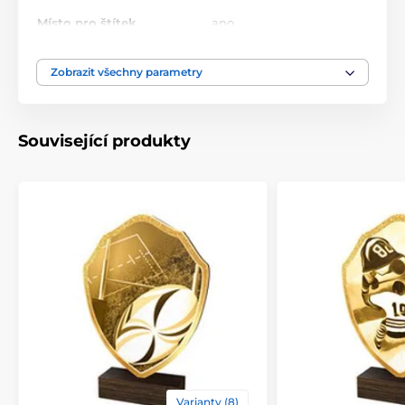
Místo pro štítek
ano
10.5-11.5-13.5-14.5-16-18-
Zobrazit všechny parametry
Výška cm
20-22
Motiv
Florbal
Související produkty
Typ ocenění
Plakety
Materiál
dřevo
Způsob personalizace
štítek
Varianty (8)