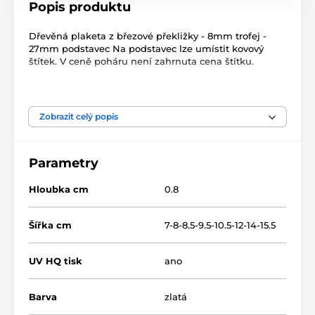
Popis produktu
Dřevěná plaketa z březové překližky - 8mm trofej -
27mm podstavec Na podstavec lze umístit kovový
štítek. V ceně poháru není zahrnuta cena štítku.
Produkt je zařazen v kategoriích
Zobrazit celý popis
Florbal
Dřevěné trofeje
TFRW 0-432
Parametry
Hloubka cm
0.8
Šířka cm
7-8-8.5-9.5-10.5-12-14-15.5
UV HQ tisk
ano
Barva
zlatá