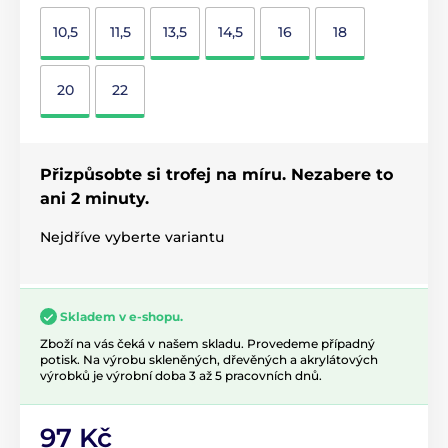
10,5
11,5
13,5
14,5
16
18
20
22
Přizpůsobte si trofej na míru. Nezabere to
ani 2 minuty.
Nejdříve vyberte variantu
Skladem v e-shopu.
Zboží na vás čeká v našem skladu. Provedeme případný
potisk. Na výrobu skleněných, dřevěných a akrylátových
výrobků je výrobní doba 3 až 5 pracovních dnů.
97 Kč