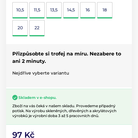
10,5
11,5
13,5
14,5
16
18
20
22
Přizpůsobte si trofej na míru. Nezabere to
ani 2 minuty.
Nejdříve vyberte variantu
Skladem v e-shopu.
Zboží na vás čeká v našem skladu. Provedeme případný
potisk. Na výrobu skleněných, dřevěných a akrylátových
výrobků je výrobní doba 3 až 5 pracovních dnů.
97 Kč