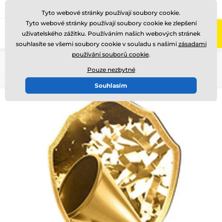
775 400 255
Zavolejte nám
(Po-Pá 8-17)
Tyto webové stránky používají soubory cookie.
Tyto webové stránky používají soubory cookie ke zlepšení
0
uživatelského zážitku. Používáním našich webových stránek
Menu
souhlasíte se všemi soubory cookie v souladu s našimi
zásadami
používání souborů cookie
.
Úvod
Dřevěné trofeje
TFRW 0-432
Pouze nezbytné
Souhlasím