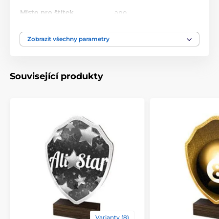
Místo pro štítek
ano
10.5-11.5-13.5-14.5-16-18-
Zobrazit všechny parametry
Výška cm
20-22
Motiv
Roztleskávačky
Související produkty
Typ ocenění
Plakety
Materiál
dřevo
Způsob personalizace
štítek
Varianty (8)