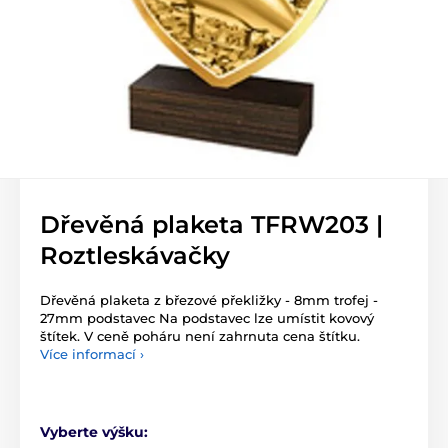
Dřevěná plaketa TFRW203 |
Roztleskávačky
Dřevěná plaketa z březové překližky - 8mm trofej -
27mm podstavec Na podstavec lze umístit kovový
štítek. V ceně poháru není zahrnuta cena štítku.
Více informací ›
Vyberte výšku: