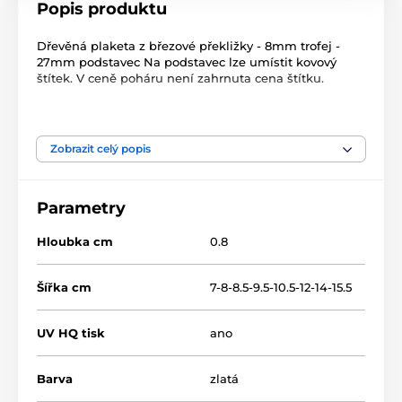
Popis produktu
Dřevěná plaketa z březové překližky - 8mm trofej -
27mm podstavec Na podstavec lze umístit kovový
štítek. V ceně poháru není zahrnuta cena štítku.
Produkt je zařazen v kategoriích
Zobrazit celý popis
Roztleskávačky
Dřevěné trofeje
TFRW 0-432
Parametry
Hloubka cm
0.8
Šířka cm
7-8-8.5-9.5-10.5-12-14-15.5
UV HQ tisk
ano
Barva
zlatá