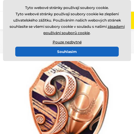
775 400 255
Zavolejte nám
(Po-Pá 8-17)
Tyto webové stránky používají soubory cookie.
Tyto webové stránky používají soubory cookie ke zlepšení
0
uživatelského zážitku. Používáním našich webových stránek
Menu
souhlasíte se všemi soubory cookie v souladu s našimi
zásadami
používání souborů cookie
.
Úvod
Dřevěné trofeje
TFRW 0-432
Pouze nezbytné
Souhlasím