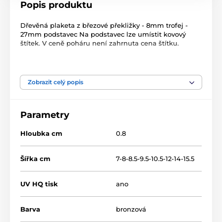
Popis produktu
Dřevěná plaketa z březové překližky - 8mm trofej -
27mm podstavec Na podstavec lze umístit kovový
štítek. V ceně poháru není zahrnuta cena štítku.
Produkt je zařazen v kategoriích
Zobrazit celý popis
Čísla
Dřevěné trofeje
TFRW 0-432
Parametry
Hloubka cm
0.8
Šířka cm
7-8-8.5-9.5-10.5-12-14-15.5
UV HQ tisk
ano
Barva
bronzová