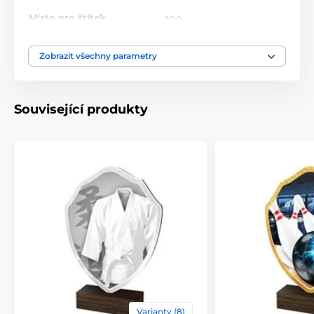
Místo pro štítek
ano
10.5-11.5-13.5-14.5-16-18-
Zobrazit všechny parametry
Výška cm
20-22
Motiv
Čísla
Související produkty
Typ ocenění
Plakety
Materiál
dřevo
Způsob personalizace
štítek
Varianty (8)