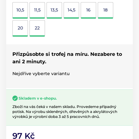
10,5
11,5
13,5
14,5
16
18
20
22
Přizpůsobte si trofej na míru. Nezabere to
ani 2 minuty.
Nejdříve vyberte variantu
Skladem v e-shopu.
Zboží na vás čeká v našem skladu. Provedeme případný
potisk. Na výrobu skleněných, dřevěných a akrylátových
výrobků je výrobní doba 3 až 5 pracovních dnů.
97 Kč