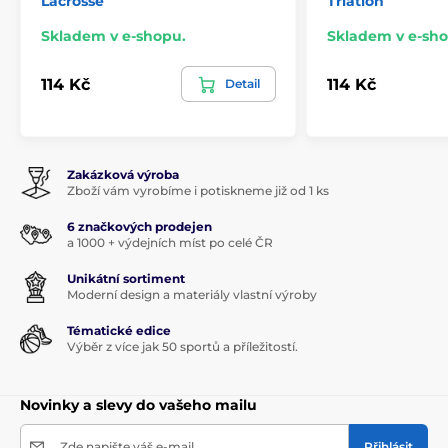
Lacrosse
Triatlon
Skladem v e-shopu.
Skladem v e-sho
114 Kč
114 Kč
Detail
Zakázková výroba
Zboží vám vyrobíme i potiskneme již od 1 ks
6 značkových prodejen
a 1000 + výdejních míst po celé ČR
Unikátní sortiment
Moderní design a materiály vlastní výroby
Tématické edice
Výběr z více jak 50 sportů a příležitostí.
Novinky a slevy do vašeho mailu
Zde napište váš e-mail
Přihlásit