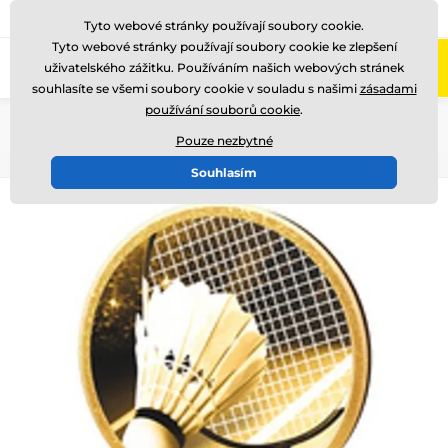
775 400 255
Zavolejte nám
(Po-Pá 8-17)
Tyto webové stránky používají soubory cookie.
Tyto webové stránky používají soubory cookie ke zlepšení
0
uživatelského zážitku. Používáním našich webových stránek
Menu
souhlasíte se všemi soubory cookie v souladu s našimi
zásadami
používání souborů cookie
.
Úvod
Dřevěné trofeje
TFRW 501-
Pouze nezbytné
Souhlasím