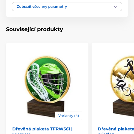
Výška cm
9.5-10.5-12.5-13.5
Zobrazit všechny parametry
Motiv
Badminton
Související produkty
Typ ocenění
Plakety
Materiál
dřevo
Způsob personalizace
štítek
Varianty (4)
Dřevěná plaketa TFRW561 |
Dřevěná plaket