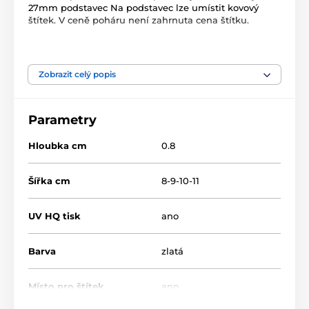
27mm podstavec Na podstavec lze umístit kovový
štítek. V ceně poháru není zahrnuta cena štítku.
Produkt je zařazen v kategoriích
Zobrazit celý popis
Badminton
Dřevěné trofeje
TFRW 501-
Parametry
Hloubka cm
0.8
Šířka cm
8-9-10-11
UV HQ tisk
ano
Barva
zlatá
Místo pro štítek
ano