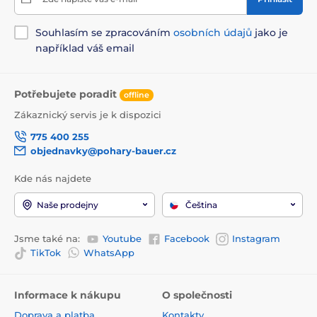
Souhlasím se zpracováním
osobních údajů
jako je
například váš email
Potřebujete poradit
offline
Zákaznický servis je k dispozici
775 400 255
objednavky@pohary-bauer.cz
Kde nás najdete
Naše prodejny
Čeština
Jsme také na:
Youtube
Facebook
Instagram
TikTok
WhatsApp
Informace k nákupu
O společnosti
Doprava a platba
Kontakty