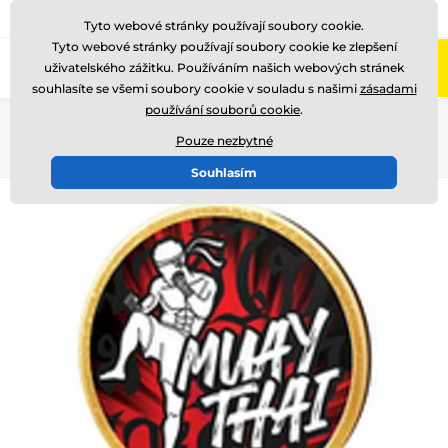
775 400 255
Zavolejte nám
(Po-Pá 8-17)
Tyto webové stránky používají soubory cookie.
Tyto webové stránky používají soubory cookie ke zlepšení
0
uživatelského zážitku. Používáním našich webových stránek
Menu
souhlasíte se všemi soubory cookie v souladu s našimi
zásadami
používání souborů cookie
.
Úvod
Dřevěné trofeje
TFRW 501-
Pouze nezbytné
Souhlasím