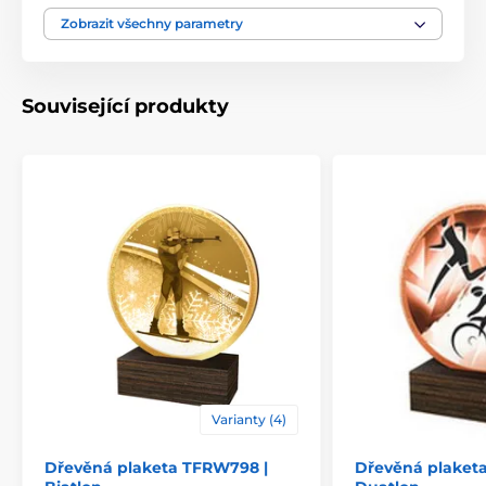
Bojová umění
,
Muay
Zobrazit všechny parametry
Motiv
thai
Typ ocenění
Plakety
Související produkty
Materiál
dřevo
Způsob personalizace
štítek
Varianty (4)
Dřevěná plaketa TFRW798 |
Dřevěná plaket