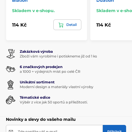
Biatlon
Duatlon
Skladem v e-shopu.
Skladem v e-sho
114 Kč
114 Kč
Detail
Zakázková výroba
Zboží vám vyrobíme i potiskneme již od 1 ks
6 značkových prodejen
a 1000 + výdejních míst po celé ČR
Unikátní sortiment
Moderní design a materiály vlastní výroby
Tématické edice
Výběr z více jak 50 sportů a příležitostí.
Novinky a slevy do vašeho mailu
Zde napište váš e-mail
Přihlásit