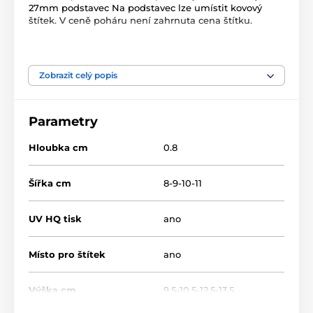
27mm podstavec Na podstavec lze umístit kovový
štítek. V ceně poháru není zahrnuta cena štítku.
Produkt je zařazen v kategoriích
Zobrazit celý popis
Bojová umění
Dřevěné trofeje
TFRW 501-
Parametry
Hloubka cm
0.8
Šířka cm
8-9-10-11
UV HQ tisk
ano
Místo pro štítek
ano
Výška cm
9.5-10.5-12.5-13.5