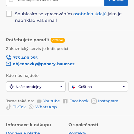
Souhlasím se zpracováním
osobních údajů
jako je
například váš email
Potřebujete poradit
offline
Zákaznický servis je k dispozici
775 400 255
objednavky@pohary-bauer.cz
Kde nás najdete
Naše prodejny
Čeština
Jsme také na:
Youtube
Facebook
Instagram
TikTok
WhatsApp
Informace k nákupu
O společnosti
Doprava a platba
Kontakty