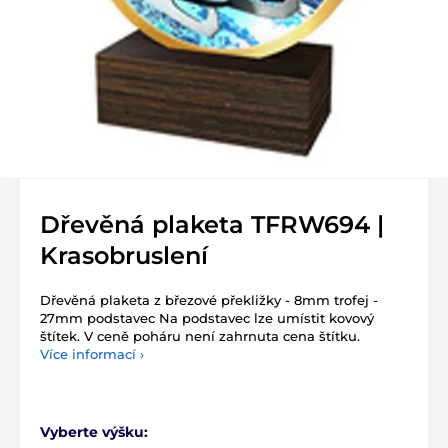
Dřevěná plaketa TFRW694 |
Krasobruslení
Dřevěná plaketa z březové překližky - 8mm trofej -
27mm podstavec Na podstavec lze umístit kovový
štítek. V ceně poháru není zahrnuta cena štítku.
Více informací ›
Vyberte výšku: