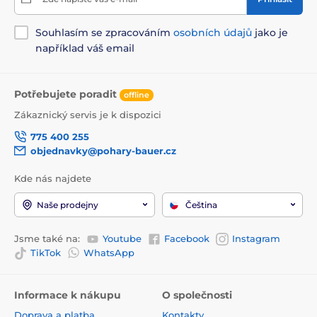
Souhlasím se zpracováním
osobních údajů
jako je
například váš email
Potřebujete poradit
offline
Zákaznický servis je k dispozici
775 400 255
objednavky@pohary-bauer.cz
Kde nás najdete
Naše prodejny
Čeština
Jsme také na:
Youtube
Facebook
Instagram
TikTok
WhatsApp
Informace k nákupu
O společnosti
Doprava a platba
Kontakty