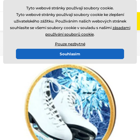
775 400 255
Zavolejte nám
(Po-Pá 8-17)
Tyto webové stránky používají soubory cookie.
Tyto webové stránky používají soubory cookie ke zlepšení
0
uživatelského zážitku. Používáním našich webových stránek
Menu
souhlasíte se všemi soubory cookie v souladu s našimi
zásadami
používání souborů cookie
.
Úvod
Dřevěné trofeje
TFRW 501-
Pouze nezbytné
Souhlasím