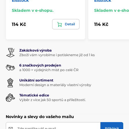
Eisstock
Eisstock
Skladem v e-shopu.
Skladem v e-sho
114 Kč
114 Kč
Detail
Zakázková výroba
Zboží vám vyrobíme i potiskneme již od 1 ks
6 značkových prodejen
a 1000 + výdejních míst po celé ČR
Unikátní sortiment
Moderní design a materiály vlastní výroby
Tématické edice
Výběr z více jak 50 sportů a příležitostí.
Novinky a slevy do vašeho mailu
Zde napište váš e-mail
Přihlásit