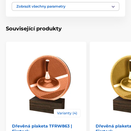
Motiv
Krasobruslení
Zobrazit všechny parametry
Typ ocenění
Plakety
Související produkty
Materiál
dřevo
Způsob personalizace
štítek
Varianty (4)
Dřevěná plaketa TFRW863 |
Dřevěná plaket