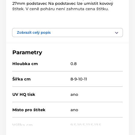
27mm podstavec Na podstavec lze umístit kovový
štítek. V ceně poháru není zahrnuta cena štítku.
Produkt je zařazen v kategoriích
Zobrazit celý popis
Krasobruslení
Dřevěné trofeje
TFRW 501-
Parametry
Hloubka cm
0.8
Šířka cm
8-9-10-11
UV HQ tisk
ano
Místo pro štítek
ano
Výška cm
9.5-10.5-12.5-13.5