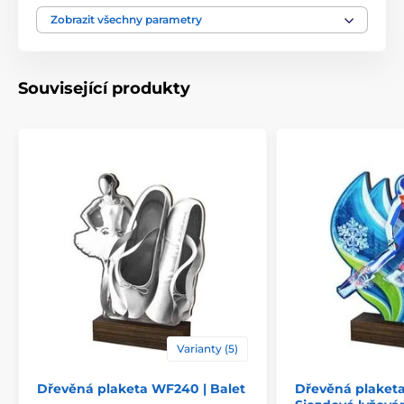
Motiv
Stolní tenis
Zobrazit všechny parametry
Typ ocenění
Plakety
Související produkty
Materiál
dřevo
Způsob personalizace
štítek
Varianty (5)
Dřevěná plaketa WF240 | Balet
Dřevěná plaket