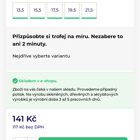
13,5
15,5
17,5
19,5
21,5
Přizpůsobte si trofej na míru. Nezabere to
ani 2 minuty.
Nejdříve vyberte variantu
Skladem v e-shopu.
Zboží na vás čeká v našem skladu. Provedeme případný
potisk. Na výrobu skleněných, dřevěných a akrylátových
výrobků je výrobní doba 3 až 5 pracovních dnů.
141 Kč
117 Kč bez DPH