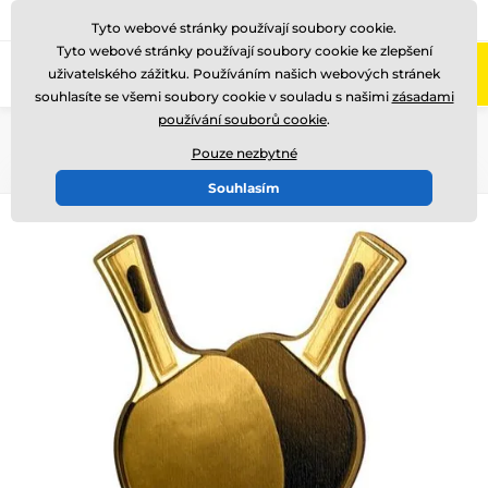
775 400 255
Zavolejte nám
(Po-Pá 8-17)
Tyto webové stránky používají soubory cookie.
Tyto webové stránky používají soubory cookie ke zlepšení
0
uživatelského zážitku. Používáním našich webových stránek
Menu
souhlasíte se všemi soubory cookie v souladu s našimi
zásadami
používání souborů cookie
.
Úvod
Dřevěné trofeje
WF002
Pouze nezbytné
Souhlasím