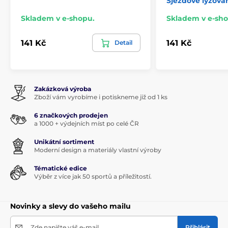
Sjezdové lyžová
Skladem v e-shopu.
Skladem v e-sho
141 Kč
141 Kč
Detail
Zakázková výroba
Zboží vám vyrobíme i potiskneme již od 1 ks
6 značkových prodejen
a 1000 + výdejních míst po celé ČR
Unikátní sortiment
Moderní design a materiály vlastní výroby
Tématické edice
Výběr z více jak 50 sportů a příležitostí.
Novinky a slevy do vašeho mailu
Zde napište váš e-mail
Přihlásit