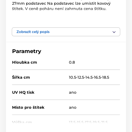
27mm podstavec Na podstavec lze umístit kovový
štítek. V ceně poháru není zahrnuta cena štítku.
Produkt je zařazen v kategoriích
Zobrazit celý popis
Stolní tenis
Dřevěné trofeje
WF002
Parametry
Hloubka cm
0.8
Šířka cm
10.5-12.5-14.5-16.5-18.5
UV HQ tisk
ano
Místo pro štítek
ano
Výška cm
13.5-15.5-17.5-19.5-21.5