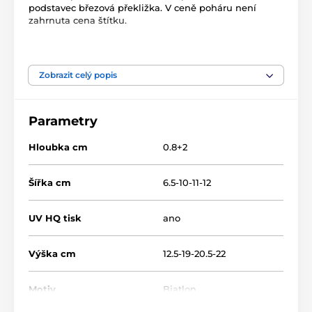
podstavec březová překližka. V ceně poháru není
zahrnuta cena štítku.
Produkt je zařazen v kategoriích
Zobrazit celý popis
Biatlon
Zimní sporty
WPLA02
Dřevěné plakety
Parametry
Hloubka cm
0.8+2
Šířka cm
6.5-10-11-12
UV HQ tisk
ano
Výška cm
12.5-19-20.5-22
Motiv
Biatlon