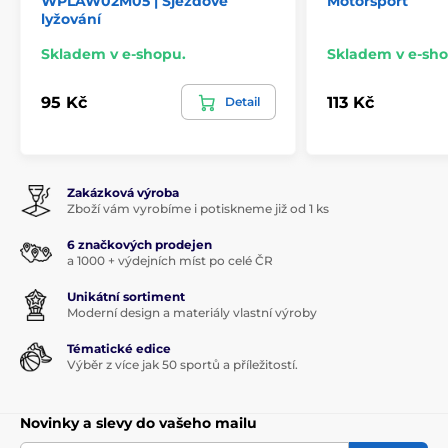
WPLAW02M05 | Sjezdové
Motorsport
lyžování
Skladem v e-shopu.
Skladem v e-sh
95 Kč
113 Kč
Detail
Zakázková výroba
Zboží vám vyrobíme i potiskneme již od 1 ks
6 značkových prodejen
a 1000 + výdejních míst po celé ČR
Unikátní sortiment
Moderní design a materiály vlastní výroby
Tématické edice
Výběr z více jak 50 sportů a příležitostí.
Novinky a slevy do vašeho mailu