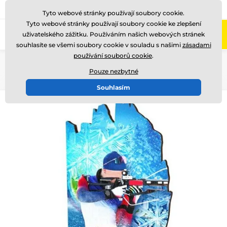
775 400 255
Zavolejte nám
(Po-Pá 8-17)
Tyto webové stránky používají soubory cookie.
Tyto webové stránky používají soubory cookie ke zlepšení
0
uživatelského zážitku. Používáním našich webových stránek
Menu
souhlasíte se všemi soubory cookie v souladu s našimi
zásadami
používání souborů cookie
.
Úvod
Dřevěné trofeje
WPLA02
Pouze nezbytné
Souhlasím