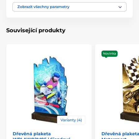
Typ ocenění
Plakety
Zobrazit všechny parametry
Materiál
dřevo
Související produkty
Umístění
Na stůl
Novinka
Varianty (4)
Dřevěná plaketa
Dřevěná plaket