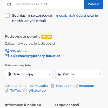
Zde napište váš e-mail
Přihlásit
Souhlasím se zpracováním
osobních údajů
jako je
například váš email
Potřebujete poradit
offline
Zákaznický servis je k dispozici
775 400 255
objednavky@pohary-bauer.cz
Kde nás najdete
Naše prodejny
Čeština
Jsme také na:
Youtube
Facebook
Instagram
TikTok
WhatsApp
Informace k nákupu
O společnosti