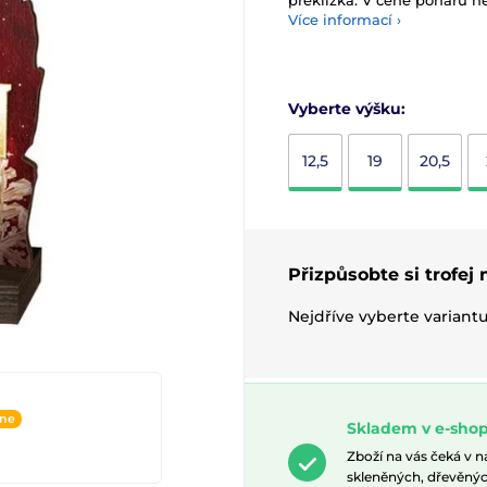
překližka. V ceně poháru ne
Více informací ›
Vyberte výšku:
12,5
19
20,5
Přizpůsobte si trofej
Nejdříve vyberte variant
ine
Skladem v e-shop
Zboží na vás čeká v 
skleněných, dřevěnýc