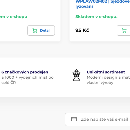
WPLAW02M02 | Sjezdové
lyžování
em v e-shopu
Skladem v e-shopu.
95 Kč
Detail
6 značkových prodejen
Unikátní sortiment
a 1000 + výdejních míst po
Moderní design a mate
celé ČR
vlastní výroby
Zde napište váš e-mail