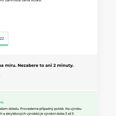
ní zahrnuta cena štítku.
22
 na míru. Nezabere to ani 2 minuty.
u
u.
našem skladu. Provedeme případný potisk. Na výrobu
h a akrylátových výrobků je výrobní doba 3 až 5