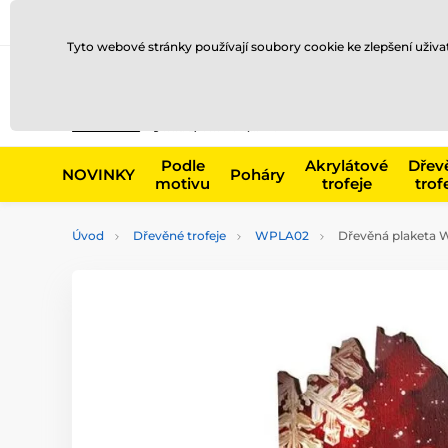
Doprava a platba
Prodejny
Kontakty
Blog
Tyto webové stránky používají soubory cookie ke zlepšení uživ
Např. produk
Podle
Akrylátové
Dřev
NOVINKY
Poháry
motivu
trofeje
trof
Úvod
Dřevěné trofeje
WPLA02
Dřevěná plaketa