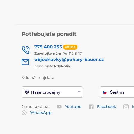
Potřebujete poradit
775 400 255
offline
Zavolejte nám
Po-Pá 8-17
objednavky@pohary-bauer.cz
nebo pište
kdykoliv
Kde nás najdete
Naše prodejny
Čeština
Jsme také na:
Youtube
Facebook
I
WhatsApp