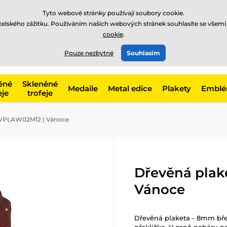
Tyto webové stránky používají soubory cookie.
atelského zážitku. Používáním našich webových stránek souhlasíte se všemi
cookie
.
775 400 255
offline
t, kategorie
Pouze nezbytné
Souhlasím
Zavolejte nám
(Po-Pá 8-17)
ěné
Skleněné
Medaile
Metal edice
Plakety
Embl
eje
trofeje
 WPLAW02M12 | Vánoce
Dřevěná pla
Vánoce
Dřevěná plaketa - 8mm bře