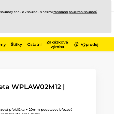
Registrace
Přihlásit se
CZK
 soubory cookie v souladu s našimi
zásadami používání souborů
0
Nakupte ještě za
10 000 Kč
0 Kč
a získejte
dopravu zdarma
Zakázková
émy
Štítky
Ostatní
Výprodej
výroba
keta WPLAW02M12 |
zová překližka + 20mm podstavec březová