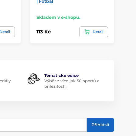
| Fotbal
Mo
Skladem v e-shopu.
Sk
113 Kč
11
Detail
Detail
Tématické edice
riály
Výběr z více jak 50 sportů a
příležitostí.
Přihlásit