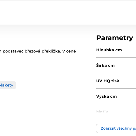
Parametry
Hloubka cm
 podstavec březová překližka. V ceně
Šířka cm
UV HQ tisk
lakety
Výška cm
Motiv
Typ ocenění
Zobrazit všechny 