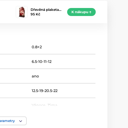
Dřevěná plaketa…
K nákupu
95 Kč
0.8+2
6.5-10-11-12
ano
12.5-19-20.5-22
Vánoce
,
Zima
Plakety
parametry