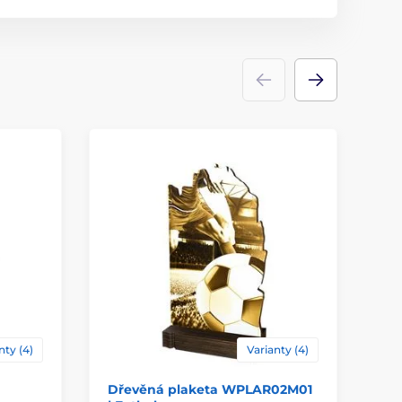
dřevo
Na stůl
nty (4)
Varianty (4)
Dřevěná plaketa WPLAR02M01
Dř