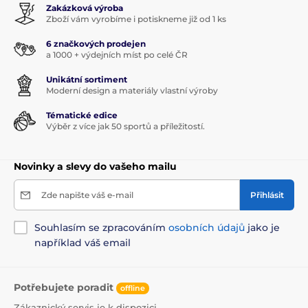
Zakázková výroba
Zboží vám vyrobíme i potiskneme již od 1 ks
6 značkových prodejen
a 1000 + výdejních míst po celé ČR
Unikátní sortiment
Moderní design a materiály vlastní výroby
Tématické edice
Výběr z více jak 50 sportů a příležitostí.
Novinky a slevy do vašeho mailu
Zde napište váš e-mail
Přihlásit
Souhlasím se zpracováním
osobních údajů
jako je
například váš email
Potřebujete poradit
offline
Zákaznický servis je k dispozici