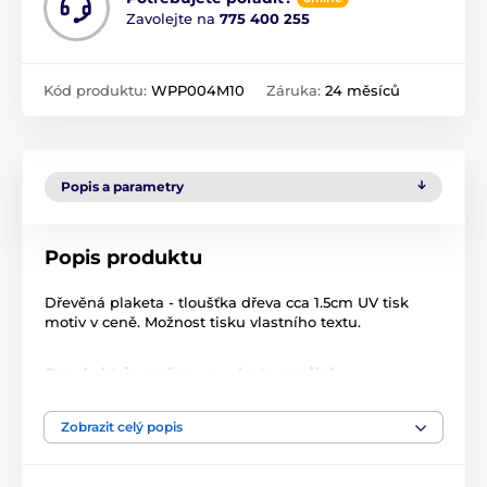
Zavolejte na
775 400 255
Kód produktu:
WPP004M10
Záruka:
24 měsíců
Popis a parametry
Popis produktu
Dřevěná plaketa - tloušťka dřeva cca 1.5cm UV tisk
motiv v ceně. Možnost tisku vlastního textu.
Produkt je zařazen v kategoriích
Atletika
WPP004
Plakety
Zobrazit celý popis
Dřevěné plakety