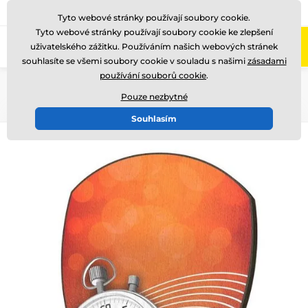
775 400 255
Zavolejte nám
(Po-Pá 8-17)
Tyto webové stránky používají soubory cookie.
Tyto webové stránky používají soubory cookie ke zlepšení
0
uživatelského zážitku. Používáním našich webových stránek
Menu
souhlasíte se všemi soubory cookie v souladu s našimi
zásadami
používání souborů cookie
.
Úvod
Dřevěné trofeje
WPP004
Pouze nezbytné
Souhlasím