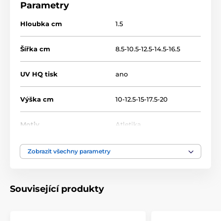
Parametry
Hloubka cm
1.5
Šířka cm
8.5-10.5-12.5-14.5-16.5
UV HQ tisk
ano
Výška cm
10-12.5-15-17.5-20
Motiv
Atletika
Typ ocenění
Plakety
Zobrazit všechny parametry
Materiál
dřevo
Související produkty
Umístění
Na stůl