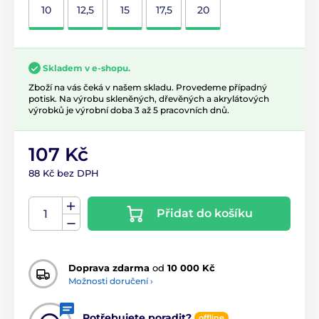
10
12,5
15
17,5
20
Skladem v e-shopu.
Zboží na vás čeká v našem skladu. Provedeme případný
potisk. Na výrobu skleněných, dřevěných a akrylátových
výrobků je výrobní doba 3 až 5 pracovních dnů.
107 Kč
88 Kč bez DPH
Přidat do košíku
Doprava zdarma
od
10 000 Kč
Možnosti doručení ›
Potřebujete poradit?
offline