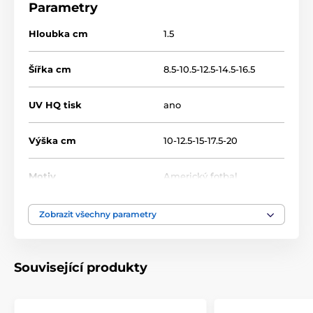
Parametry
Hloubka cm
1.5
Šířka cm
8.5-10.5-12.5-14.5-16.5
UV HQ tisk
ano
Výška cm
10-12.5-15-17.5-20
Motiv
Americký fotbal
Typ ocenění
Plakety
Zobrazit všechny parametry
Materiál
dřevo
Související produkty
Umístění
Na stůl