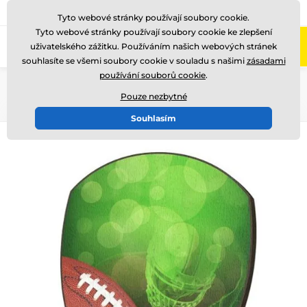
775 400 255
Zavolejte nám
(Po-Pá 8-17)
Tyto webové stránky používají soubory cookie.
Tyto webové stránky používají soubory cookie ke zlepšení
0
uživatelského zážitku. Používáním našich webových stránek
Menu
souhlasíte se všemi soubory cookie v souladu s našimi
zásadami
používání souborů cookie
.
Úvod
Dřevěné trofeje
WPP004
Pouze nezbytné
Souhlasím