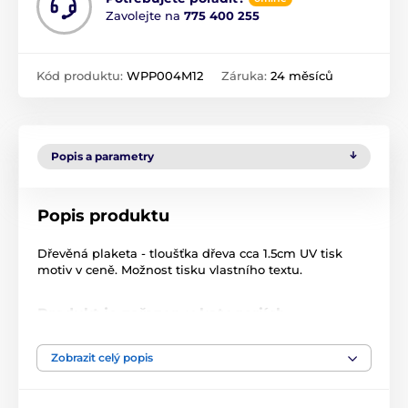
Zavolejte na
775 400 255
Kód produktu:
WPP004M12
Záruka:
24 měsíců
Popis a parametry
Popis produktu
Dřevěná plaketa - tloušťka dřeva cca 1.5cm UV tisk
motiv v ceně. Možnost tisku vlastního textu.
Produkt je zařazen v kategoriích
Americký fotbal
WPP004
Plakety
Zobrazit celý popis
Dřevěné plakety