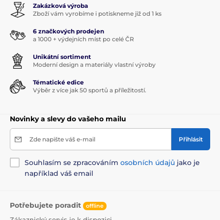
Zakázková výroba
Zboží vám vyrobíme i potiskneme již od 1 ks
6 značkových prodejen
a 1000 + výdejních míst po celé ČR
Unikátní sortiment
Moderní design a materiály vlastní výroby
Tématické edice
Výběr z více jak 50 sportů a příležitostí.
Novinky a slevy do vašeho mailu
Zde napište váš e-mail
Přihlásit
Souhlasím se zpracováním
osobních údajů
jako je
například váš email
Potřebujete poradit
offline
Zákaznický servis je k dispozici