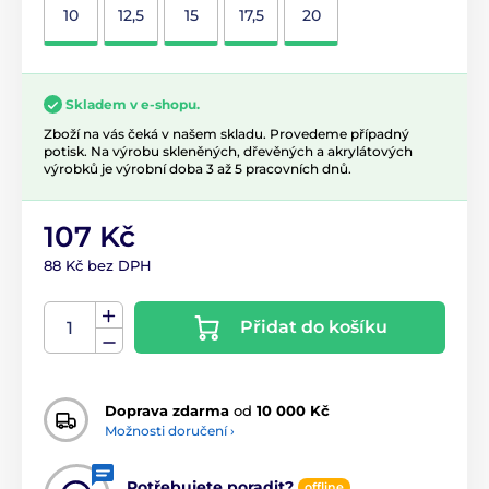
10
12,5
15
17,5
20
Skladem v e-shopu.
Zboží na vás čeká v našem skladu. Provedeme případný
potisk. Na výrobu skleněných, dřevěných a akrylátových
výrobků je výrobní doba 3 až 5 pracovních dnů.
107 Kč
88 Kč bez DPH
Přidat do košíku
Doprava zdarma
od
10 000 Kč
Možnosti doručení ›
Potřebujete poradit?
offline