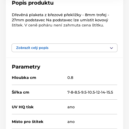
Popis produktu
Dřevěná plaketa z březové překližky - 8mm trofej -
27mm podstavec Na podstavec lze umístit kovový
štítek. V ceně poháru není zahrnuta cena štítku.
Produkt je zařazen v kategoriích
Zobrazit celý popis
Snowboard
Zimní sporty
Dřevěné trofeje
TFRW 0-432
Parametry
Hloubka cm
0.8
Šířka cm
7-8-8.5-9.5-10.5-12-14-15.5
UV HQ tisk
ano
Místo pro štítek
ano