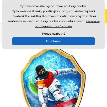
775 400 255
Zavolejte nám
(Po-Pá 8-17)
Tyto webové stránky používají soubory cookie.
Tyto webové stránky používají soubory cookie ke zlepšení
0
uživatelského zážitku. Používáním našich webových stránek
Menu
souhlasíte se všemi soubory cookie v souladu s našimi
zásadami
používání souborů cookie
.
Úvod
Dřevěné trofeje
TFRW 0-432
Pouze nezbytné
Souhlasím