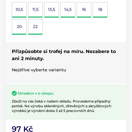
10,5
11,5
13,5
14,5
16
18
20
22
Přizpůsobte si trofej na míru. Nezabere to
ani 2 minuty.
Nejdříve vyberte variantu
Skladem v e-shopu.
Zboží na vás čeká v našem skladu. Provedeme případný
potisk. Na výrobu skleněných, dřevěných a akrylátových
výrobků je výrobní doba 3 až 5 pracovních dnů.
97 Kč