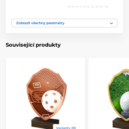
10.5-11.5-13.5-14.5-16-18-
Výška cm
20-22
Zobrazit všechny parametry
Motiv
Snowboard
Typ ocenění
Plakety
Související produkty
Materiál
dřevo
Způsob personalizace
štítek
Varianty (8)