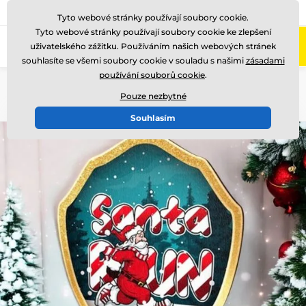
775 400 255
Zavolejte nám
(Po-Pá 8-17)
Tyto webové stránky používají soubory cookie.
Tyto webové stránky používají soubory cookie ke zlepšení
0
uživatelského zážitku. Používáním našich webových stránek
Menu
souhlasíte se všemi soubory cookie v souladu s našimi
zásadami
používání souborů cookie
.
Úvod
Dřevěné trofeje
TFRW 0-432
Pouze nezbytné
Souhlasím