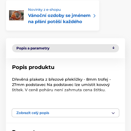
Novinky z e-shopu
Vánoční ozdoby se jménem
na přání potěší každého
Popis a parametry
Popis produktu
Dřevěná plaketa z březové překližky - 8mm trofej -
27mm podstavec Na podstavec lze umístit kovový
štítek. V ceně poháru není zahrnuta cena štítku.
Produkt je zařazen v kategoriích
Zobrazit celý popis
Tématické edice
Vánoce
Zimní sporty
Dřevěné trofeje