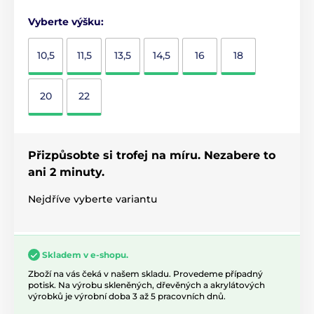
Vyberte výšku:
10,5
11,5
13,5
14,5
16
18
20
22
Přizpůsobte si trofej na míru. Nezabere to
ani 2 minuty.
Nejdříve vyberte variantu
Skladem v e-shopu.
Zboží na vás čeká v našem skladu. Provedeme případný
potisk. Na výrobu skleněných, dřevěných a akrylátových
výrobků je výrobní doba 3 až 5 pracovních dnů.