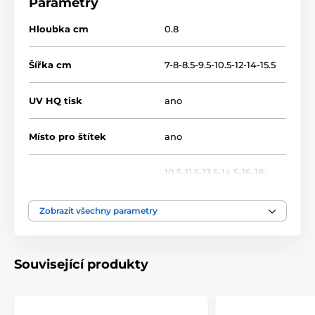
Parametry
TFRW 0-432
Hloubka cm
0.8
Šířka cm
7-8-8.5-9.5-10.5-12-14-15.5
UV HQ tisk
ano
Místo pro štítek
ano
10.5-11.5-13.5-14.5-16-18-
Výška cm
20-22
Zobrazit všechny parametry
Motiv
Vánoce
,
Zima
Typ ocenění
Plakety
Související produkty
Materiál
dřevo