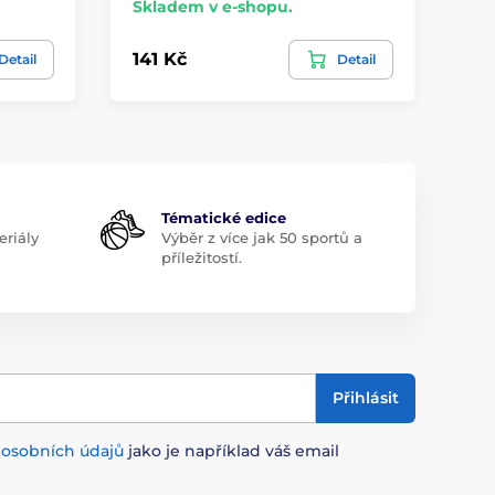
Skladem v e-shopu.
Sk
141 Kč
14
Detail
Detail
Tématické edice
riály
Výběr z více jak 50 sportů a
příležitostí.
Přihlásit
m
osobních údajů
jako je například váš email