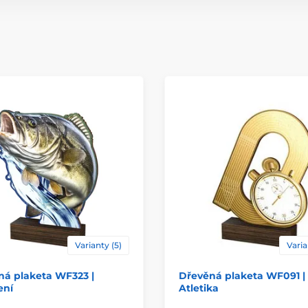
Materiál
Způsob personaliz
Varianty (5)
Varia
ná plaketa WF323 |
Dřevěná plaketa WF091 |
ení
Atletika