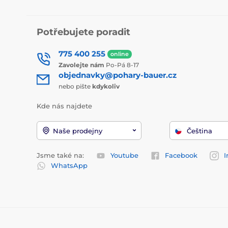
Potřebujete poradit
775 400 255
online
Zavolejte nám
Po-Pá 8-17
objednavky@pohary-bauer.cz
nebo pište
kdykoliv
Kde nás najdete
Naše prodejny
Čeština
Jsme také na:
Youtube
Facebook
I
WhatsApp