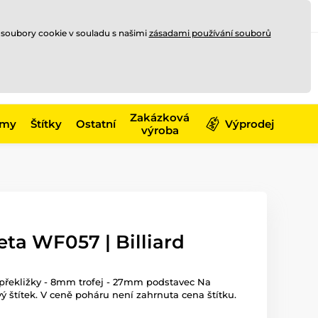
Registrace
Přihlásit se
CZK
 soubory cookie v souladu s našimi
zásadami používání souborů
0
Nakupte ještě za
10 000 Kč
0 Kč
a získejte
dopravu zdarma
Zakázková
émy
Štítky
Ostatní
Výprodej
výroba
ta WF057 | Billiard
 překližky - 8mm trofej - 27mm podstavec Na
ý štítek. V ceně poháru není zahrnuta cena štítku.