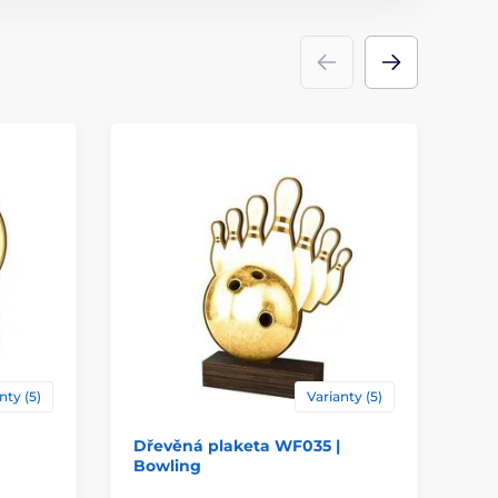
dřevo
ace
štítek
nty (5)
Varianty (5)
Dřevěná plaketa WF035 |
Dř
Bowling
Cyk