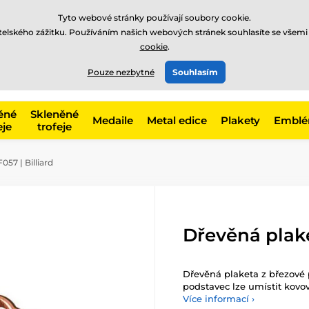
Tyto webové stránky používají soubory cookie.
atelského zážitku. Používáním našich webových stránek souhlasíte se všemi
cookie
.
775 400 255
online
t, kategorie
Pouze nezbytné
Souhlasím
Zavolejte nám
(Po-Pá 8-17)
ěné
Skleněné
Medaile
Metal edice
Plakety
Embl
eje
trofeje
57 | Billiard
Dřevěná plake
Dřevěná plaketa z březové
podstavec lze umístit kovov
Více informací ›