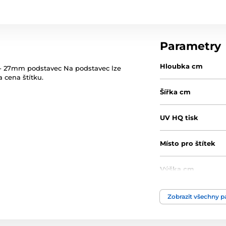
Parametry
Hloubka cm
j - 27mm podstavec Na podstavec lze
 cena štítku.
Šířka cm
UV HQ tisk
Místo pro štítek
Výška cm
Motiv
Zobrazit všechny 
Typ ocenění