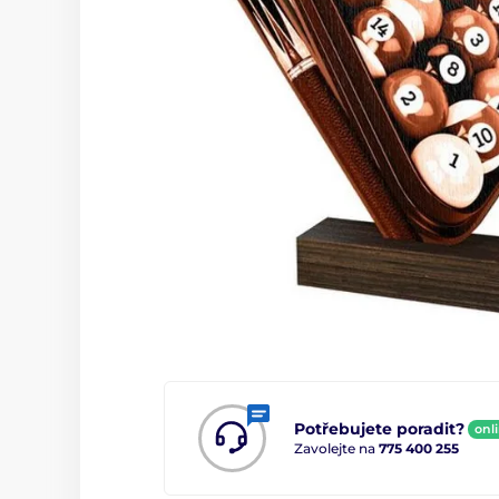
Potřebujete poradit?
onl
Zavolejte na
775 400 255