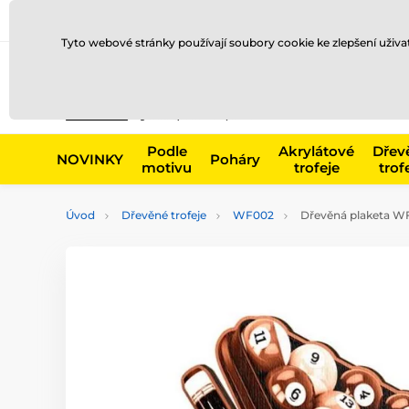
Doprava a platba
Prodejny
Kontakty
Blog
Tyto webové stránky používají soubory cookie ke zlepšení uživ
Např. produk
Podle
Akrylátové
Dřev
NOVINKY
Poháry
motivu
trofeje
trof
Úvod
Dřevěné trofeje
WF002
Dřevěná plaketa WF0