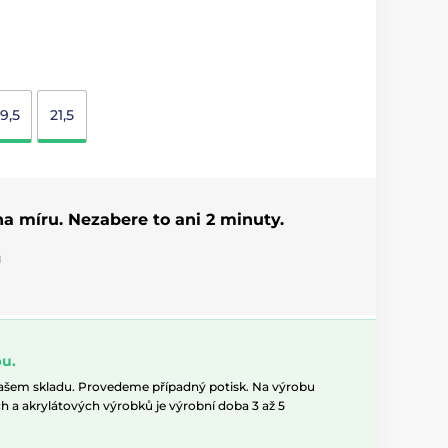
19,5
21,5
 na míru. Nezabere to ani 2 minuty.
u
u.
našem skladu. Provedeme případný potisk. Na výrobu
h a akrylátových výrobků je výrobní doba 3 až 5