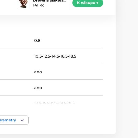
Dřevěná plaketa…
K nákupu
141 Kč
0.8
10.5-12.5-14.5-16.5-18.5
ano
ano
13.5-15.5-17.5-19.5-21.5
Billiard
parametry
Plakety