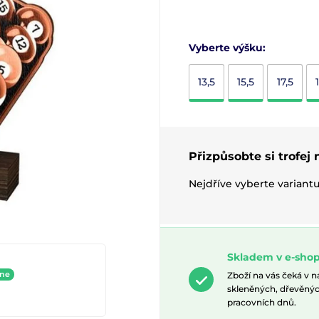
Vyberte výšku:
13,5
15,5
17,5
Přizpůsobte si trofej
Nejdříve vyberte variant
Skladem v e-shop
ine
Zboží na vás čeká v 
skleněných, dřevěnýc
pracovních dnů.