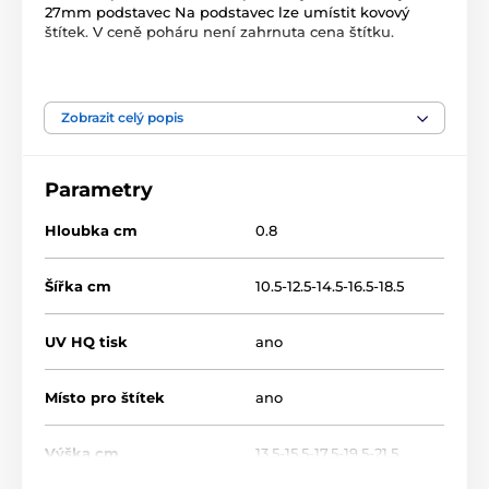
27mm podstavec Na podstavec lze umístit kovový
štítek. V ceně poháru není zahrnuta cena štítku.
Produkt je zařazen v kategoriích
Zobrazit celý popis
Florbal
Dřevěné trofeje
WF002
Parametry
Hloubka cm
0.8
Šířka cm
10.5-12.5-14.5-16.5-18.5
UV HQ tisk
ano
Místo pro štítek
ano
Výška cm
13.5-15.5-17.5-19.5-21.5