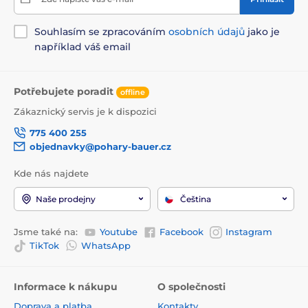
Souhlasím se zpracováním
osobních údajů
jako je
například váš email
Potřebujete poradit
offline
Zákaznický servis je k dispozici
775 400 255
objednavky@pohary-bauer.cz
Kde nás najdete
Naše prodejny
Čeština
Jsme také na:
Youtube
Facebook
Instagram
TikTok
WhatsApp
Informace k nákupu
O společnosti
Doprava a platba
Kontakty