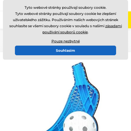
775 400 255
Zavolejte nám
(Po-Pá 8-17)
Tyto webové stránky používají soubory cookie.
Tyto webové stránky používají soubory cookie ke zlepšení
0
uživatelského zážitku. Používáním našich webových stránek
Menu
souhlasíte se všemi soubory cookie v souladu s našimi
zásadami
používání souborů cookie
.
Úvod
Dřevěné trofeje
WF002
Pouze nezbytné
Souhlasím