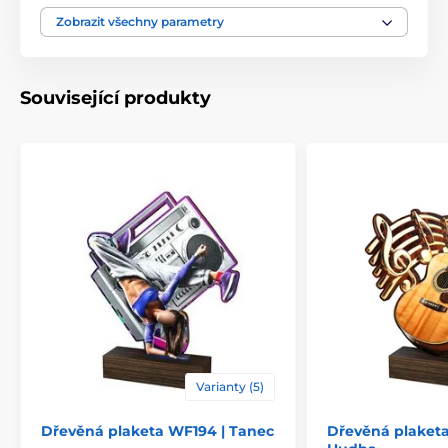
Motiv
Florbal
Zobrazit všechny parametry
Typ ocenění
Plakety
Související produkty
Materiál
dřevo
Způsob personalizace
štítek
Varianty (5)
Dřevěná plaketa WF194 | Tanec
Dřevěná plaket