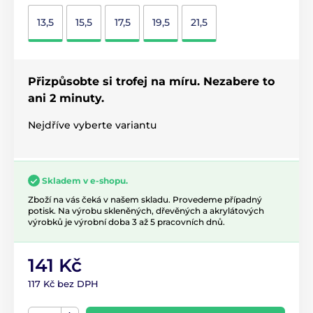
13,5
15,5
17,5
19,5
21,5
Přizpůsobte si trofej na míru. Nezabere to
ani 2 minuty.
Nejdříve vyberte variantu
Skladem v e-shopu.
Zboží na vás čeká v našem skladu. Provedeme případný
potisk. Na výrobu skleněných, dřevěných a akrylátových
výrobků je výrobní doba 3 až 5 pracovních dnů.
141 Kč
117 Kč bez DPH