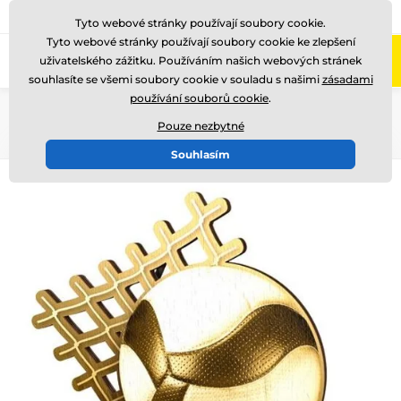
775 400 255
Zavolejte nám
(Po-Pá 8-17)
Tyto webové stránky používají soubory cookie.
Tyto webové stránky používají soubory cookie ke zlepšení
0
uživatelského zážitku. Používáním našich webových stránek
Menu
souhlasíte se všemi soubory cookie v souladu s našimi
zásadami
používání souborů cookie
.
Úvod
Dřevěné trofeje
WF002
Pouze nezbytné
Souhlasím