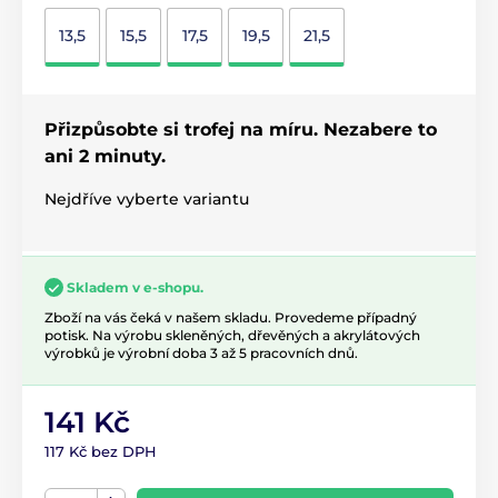
13,5
15,5
17,5
19,5
21,5
Přizpůsobte si trofej na míru. Nezabere to
ani 2 minuty.
Nejdříve vyberte variantu
Skladem v e-shopu.
Zboží na vás čeká v našem skladu. Provedeme případný
potisk. Na výrobu skleněných, dřevěných a akrylátových
výrobků je výrobní doba 3 až 5 pracovních dnů.
141 Kč
117 Kč bez DPH