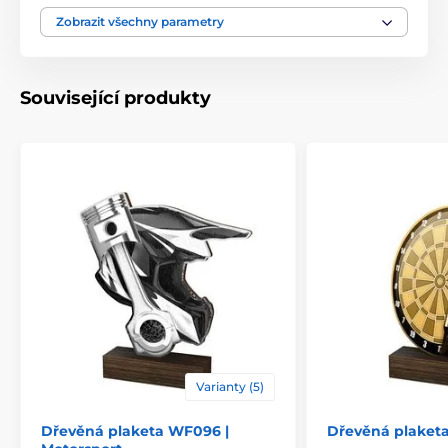
Motiv
Volejbal
Zobrazit všechny parametry
Typ ocenění
Plakety
Související produkty
Materiál
dřevo
Způsob personalizace
štítek
Varianty (5)
Dřevěná plaketa WF096 |
Dřevěná plaketa