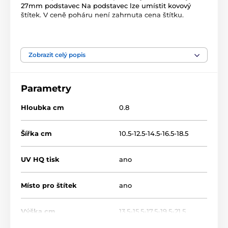
27mm podstavec Na podstavec lze umístit kovový
štítek. V ceně poháru není zahrnuta cena štítku.
Produkt je zařazen v kategoriích
Zobrazit celý popis
Volejbal
Dřevěné trofeje
WF002
Parametry
Hloubka cm
0.8
Šířka cm
10.5-12.5-14.5-16.5-18.5
UV HQ tisk
ano
Místo pro štítek
ano
Výška cm
13.5-15.5-17.5-19.5-21.5