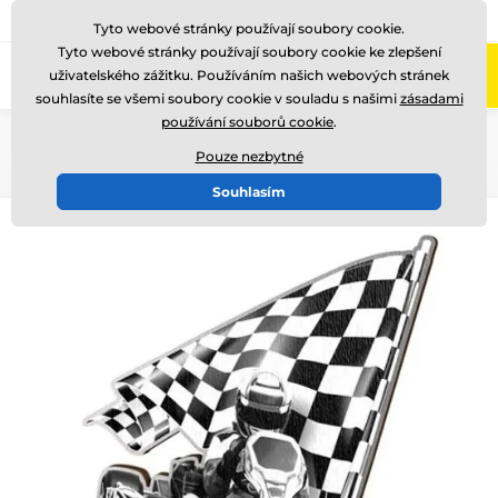
775 400 255
Zavolejte nám
(Po-Pá 8-17)
Tyto webové stránky používají soubory cookie.
Tyto webové stránky používají soubory cookie ke zlepšení
0
uživatelského zážitku. Používáním našich webových stránek
Menu
souhlasíte se všemi soubory cookie v souladu s našimi
zásadami
používání souborů cookie
.
Úvod
Dřevěné trofeje
WF002
Pouze nezbytné
Souhlasím