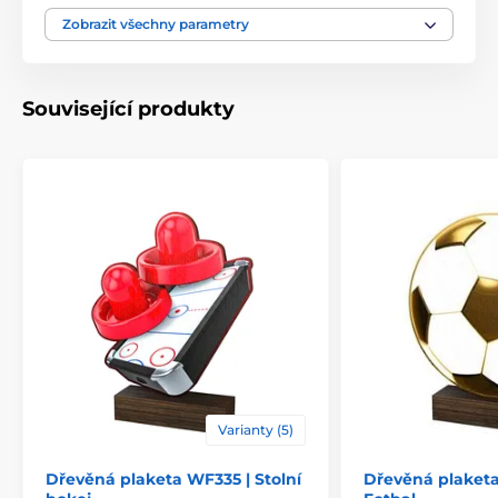
Motiv
Motorsport
,
Motokáry
Zobrazit všechny parametry
Typ ocenění
Plakety
Související produkty
Materiál
dřevo
Způsob personalizace
štítek
Varianty (5)
Dřevěná plaketa WF335 | Stolní
Dřevěná plaketa