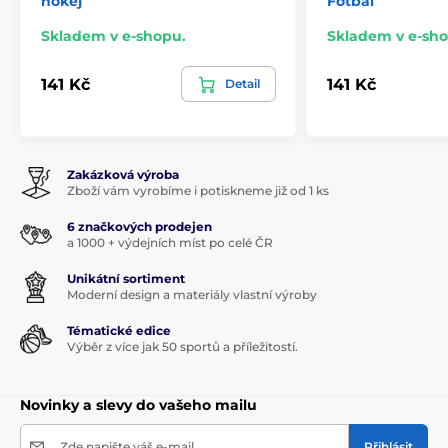
hokej
Fotbal
Skladem v e-shopu.
Skladem v e-sho
141 Kč
141 Kč
Detail
Zakázková výroba
Zboží vám vyrobíme i potiskneme již od 1 ks
6 značkových prodejen
a 1000 + výdejních míst po celé ČR
Unikátní sortiment
Moderní design a materiály vlastní výroby
Tématické edice
Výběr z více jak 50 sportů a příležitostí.
Novinky a slevy do vašeho mailu
Zde napište váš e-mail
Přihlásit