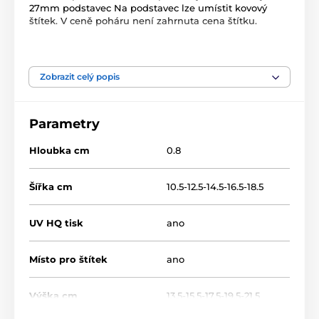
27mm podstavec Na podstavec lze umístit kovový
štítek. V ceně poháru není zahrnuta cena štítku.
Produkt je zařazen v kategoriích
Zobrazit celý popis
Motokáry
Motorsport
WF002
Parametry
Hloubka cm
0.8
Šířka cm
10.5-12.5-14.5-16.5-18.5
UV HQ tisk
ano
Místo pro štítek
ano
Výška cm
13.5-15.5-17.5-19.5-21.5