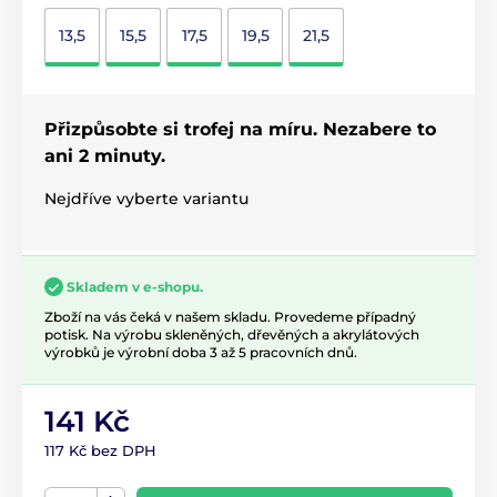
13,5
15,5
17,5
19,5
21,5
Přizpůsobte si trofej na míru. Nezabere to
ani 2 minuty.
Nejdříve vyberte variantu
Skladem v e-shopu.
Zboží na vás čeká v našem skladu. Provedeme případný
potisk. Na výrobu skleněných, dřevěných a akrylátových
výrobků je výrobní doba 3 až 5 pracovních dnů.
141 Kč
117 Kč bez DPH