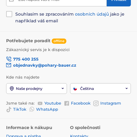
Souhlasím se zpracováním
osobních údajů
jako je
například váš email
Potřebujete poradit
offline
Zákaznický servis je k dispozici
775 400 255
objednavky@pohary-bauer.cz
Kde nás najdete
Naše prodejny
Čeština
Jsme také na:
Youtube
Facebook
Instagram
TikTok
WhatsApp
Informace k nákupu
O společnosti
Doprava a platba
Kontakty