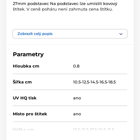
27mm podstavec Na podstavec lze umístit kovový
štítek. V ceně poháru není zahrnuta cena štítku.
Produkt je zařazen v kategoriích
Zobrazit celý popis
Dřevěné trofeje
WF002
Parametry
Hloubka cm
0.8
Šířka cm
10.5-12.5-14.5-16.5-18.5
UV HQ tisk
ano
Místo pro štítek
ano
Výška cm
13.5-15.5-17.5-19.5-21.5