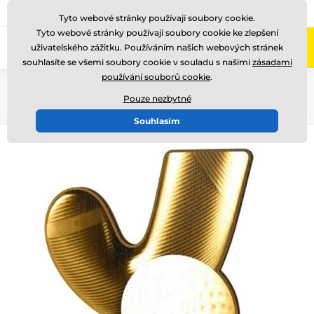
775 400 255
Zavolejte nám
(Po-Pá 8-17)
Tyto webové stránky používají soubory cookie.
Tyto webové stránky používají soubory cookie ke zlepšení
0
uživatelského zážitku. Používáním našich webových stránek
Menu
souhlasíte se všemi soubory cookie v souladu s našimi
zásadami
používání souborů cookie
.
Úvod
Dřevěné trofeje
WF002
Pouze nezbytné
Souhlasím