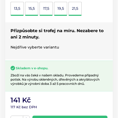
13,5
15,5
17,5
19,5
21,5
Přizpůsobte si trofej na míru. Nezabere to
ani 2 minuty.
Nejdříve vyberte variantu
Skladem v e-shopu.
Zboží na vás čeká v našem skladu. Provedeme případný
potisk. Na výrobu skleněných, dřevěných a akrylátových
výrobků je výrobní doba 3 až 5 pracovních dnů.
141 Kč
117 Kč bez DPH