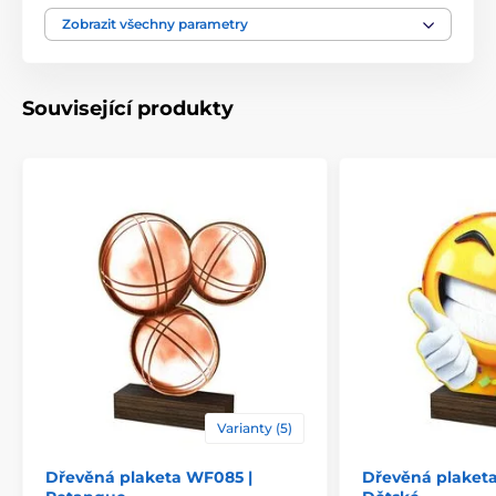
Motiv
Pozemní hokej
Zobrazit všechny parametry
Typ ocenění
Plakety
Související produkty
Materiál
dřevo
Způsob personalizace
štítek
Varianty (5)
Dřevěná plaketa WF085 |
Dřevěná plaketa