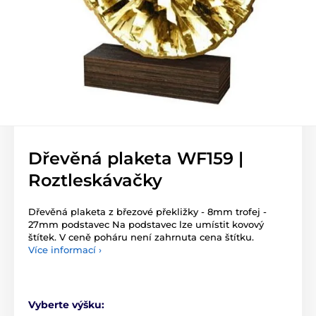
Dřevěná plaketa WF159 |
Roztleskávačky
Dřevěná plaketa z březové překližky - 8mm trofej -
27mm podstavec Na podstavec lze umístit kovový
štítek. V ceně poháru není zahrnuta cena štítku.
Více informací ›
Vyberte výšku: