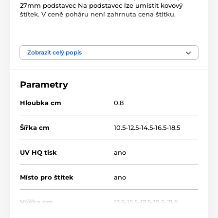
27mm podstavec Na podstavec lze umístit kovový
štítek. V ceně poháru není zahrnuta cena štítku.
Produkt je zařazen v kategoriích
Zobrazit celý popis
Roztleskávačky
Dřevěné trofeje
WF002
Parametry
Hloubka cm
0.8
Šířka cm
10.5-12.5-14.5-16.5-18.5
UV HQ tisk
ano
Místo pro štítek
ano
Výška cm
13.5-15.5-17.5-19.5-21.5