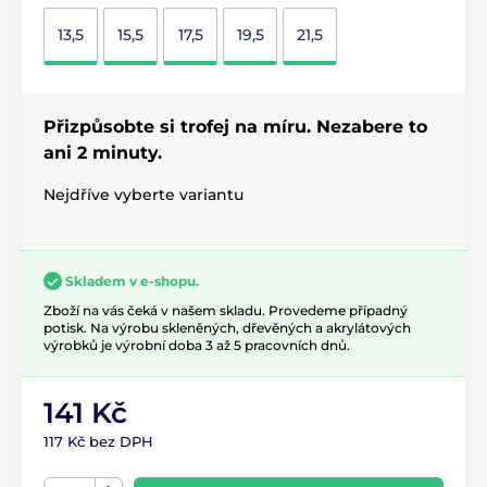
13,5
15,5
17,5
19,5
21,5
Přizpůsobte si trofej na míru. Nezabere to
ani 2 minuty.
Nejdříve vyberte variantu
Skladem v e-shopu.
Zboží na vás čeká v našem skladu. Provedeme případný
potisk. Na výrobu skleněných, dřevěných a akrylátových
výrobků je výrobní doba 3 až 5 pracovních dnů.
141 Kč
117 Kč bez DPH