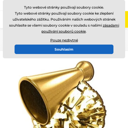
775 400 255
Zavolejte nám
(Po-Pá 8-17)
Tyto webové stránky používají soubory cookie.
Tyto webové stránky používají soubory cookie ke zlepšení
0
uživatelského zážitku. Používáním našich webových stránek
Menu
souhlasíte se všemi soubory cookie v souladu s našimi
zásadami
používání souborů cookie
.
Úvod
Dřevěné trofeje
WF002
Pouze nezbytné
Souhlasím