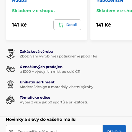
Hudba
Nábožentsví
Skladem v e-shopu.
Skladem v e-sho
141 Kč
141 Kč
Detail
Zakázková výroba
Zboží vám vyrobíme i potiskneme již od 1 ks
6 značkových prodejen
a 1000 + výdejních míst po celé ČR
Unikátní sortiment
Moderní design a materiály vlastní výroby
Tématické edice
Výběr z více jak 50 sportů a příležitostí.
Novinky a slevy do vašeho mailu
Zde napište váš e-mail
Přihlásit