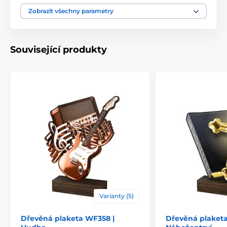
Motiv
Roztleskávačky
Zobrazit všechny parametry
Typ ocenění
Plakety
Související produkty
Materiál
dřevo
Způsob personalizace
štítek
Varianty (5)
Dřevěná plaketa WF358 |
Dřevěná plaketa