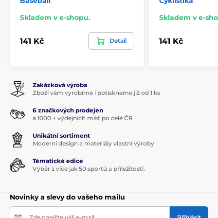
Baseball
Cyklistika
Skladem v e-shopu.
Skladem v e-sho
141 Kč
141 Kč
Detail
Zakázková výroba
Zboží vám vyrobíme i potiskneme již od 1 ks
6 značkových prodejen
a 1000 + výdejních míst po celé ČR
Unikátní sortiment
Moderní design a materiály vlastní výroby
Tématické edice
Výběr z více jak 50 sportů a příležitostí.
Novinky a slevy do vašeho mailu
Zde napište váš e-mail
Přihlásit