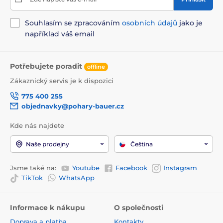
Souhlasím se zpracováním
osobních údajů
jako je
například váš email
Potřebujete poradit
offline
Zákaznický servis je k dispozici
775 400 255
objednavky@pohary-bauer.cz
Kde nás najdete
Naše prodejny
Čeština
Jsme také na:
Youtube
Facebook
Instagram
TikTok
WhatsApp
Informace k nákupu
O společnosti
Doprava a platba
Kontakty