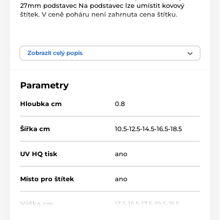
27mm podstavec Na podstavec lze umístit kovový
štítek. V ceně poháru není zahrnuta cena štítku.
Produkt je zařazen v kategoriích
Zobrazit celý popis
Jezdectví
Dřevěné trofeje
WF002
Parametry
Hloubka cm
0.8
Šířka cm
10.5-12.5-14.5-16.5-18.5
UV HQ tisk
ano
Místo pro štítek
ano
Výška cm
13.5-15.5-17.5-19.5-21.5