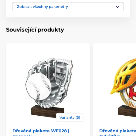
Motiv
Jezdectví
Zobrazit všechny parametry
Typ ocenění
Plakety
Související produkty
Materiál
dřevo
Způsob personalizace
štítek
Varianty (5)
Dřevěná plaketa WF028 |
Dřevěná plaketa