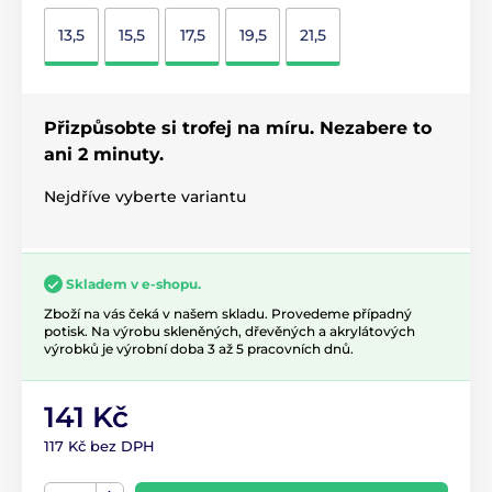
13,5
15,5
17,5
19,5
21,5
Přizpůsobte si trofej na míru. Nezabere to
ani 2 minuty.
Nejdříve vyberte variantu
Skladem v e-shopu.
Zboží na vás čeká v našem skladu. Provedeme případný
potisk. Na výrobu skleněných, dřevěných a akrylátových
výrobků je výrobní doba 3 až 5 pracovních dnů.
141 Kč
117 Kč bez DPH