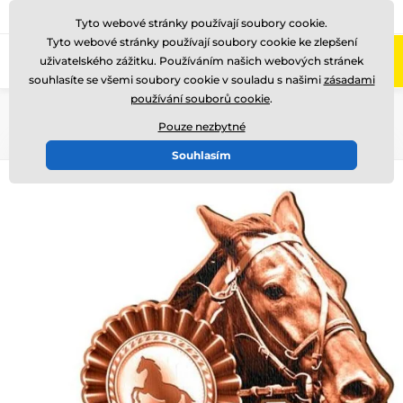
775 400 255
Zavolejte nám
(Po-Pá 8-17)
Tyto webové stránky používají soubory cookie.
Tyto webové stránky používají soubory cookie ke zlepšení
0
uživatelského zážitku. Používáním našich webových stránek
Menu
souhlasíte se všemi soubory cookie v souladu s našimi
zásadami
používání souborů cookie
.
Úvod
Dřevěné trofeje
WF002
Pouze nezbytné
Souhlasím