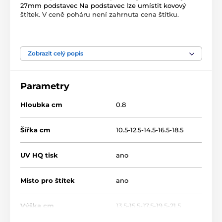
27mm podstavec Na podstavec lze umístit kovový
štítek. V ceně poháru není zahrnuta cena štítku.
Produkt je zařazen v kategoriích
Zobrazit celý popis
Dřevěné trofeje
WF002
Parametry
Hloubka cm
0.8
Šířka cm
10.5-12.5-14.5-16.5-18.5
UV HQ tisk
ano
Místo pro štítek
ano
Výška cm
13.5-15.5-17.5-19.5-21.5