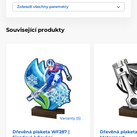
Motiv
Dětské
Zobrazit všechny parametry
Typ ocenění
Plakety
Související produkty
Materiál
dřevo
Způsob personalizace
štítek
Varianty (5)
Dřevěná plaketa WF287 |
Dřevěná plaket