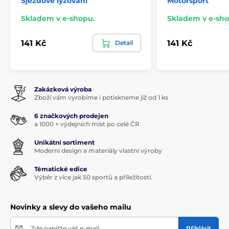
Sjezdové lyžování
Motorsport
Skladem v e-shopu.
Skladem v e-sho
141 Kč
141 Kč
Detail
Zakázková výroba
Zboží vám vyrobíme i potiskneme již od 1 ks
6 značkových prodejen
a 1000 + výdejních míst po celé ČR
Unikátní sortiment
Moderní design a materiály vlastní výroby
Tématické edice
Výběr z více jak 50 sportů a příležitostí.
Novinky a slevy do vašeho mailu
Zde napište váš e-mail
Přihlásit