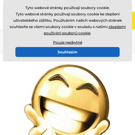
775 400 255
Zavolejte nám
(Po-Pá 8-17)
Tyto webové stránky používají soubory cookie.
Tyto webové stránky používají soubory cookie ke zlepšení
0
uživatelského zážitku. Používáním našich webových stránek
Menu
souhlasíte se všemi soubory cookie v souladu s našimi
zásadami
používání souborů cookie
.
Úvod
Dřevěné trofeje
WF002
Pouze nezbytné
Souhlasím