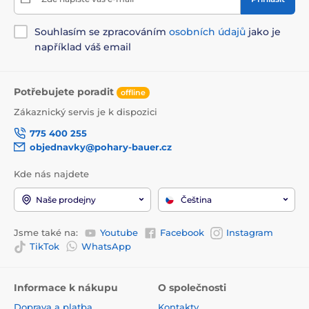
Souhlasím se zpracováním
osobních údajů
jako je
například váš email
Potřebujete poradit
offline
Zákaznický servis je k dispozici
775 400 255
objednavky@pohary-bauer.cz
Kde nás najdete
Naše prodejny
Čeština
Jsme také na:
Youtube
Facebook
Instagram
TikTok
WhatsApp
Informace k nákupu
O společnosti
Doprava a platba
Kontakty