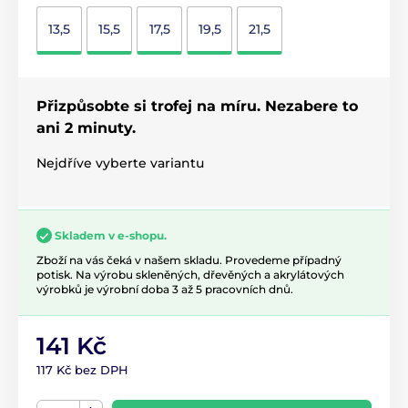
13,5
15,5
17,5
19,5
21,5
Přizpůsobte si trofej na míru. Nezabere to
ani 2 minuty.
Nejdříve vyberte variantu
Skladem v e-shopu.
Zboží na vás čeká v našem skladu. Provedeme případný
potisk. Na výrobu skleněných, dřevěných a akrylátových
výrobků je výrobní doba 3 až 5 pracovních dnů.
141 Kč
117 Kč bez DPH