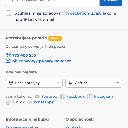
Souhlasím se zpracováním
osobních údajů
jako je
například váš email
Potřebujete poradit
offline
Zákaznický servis je k dispozici
775 400 255
objednavky@pohary-bauer.cz
Kde nás najdete
Naše prodejny
Čeština
Jsme také na:
Youtube
Facebook
Instagram
TikTok
WhatsApp
Informace k nákupu
O společnosti
Doprava a platba
Kontakty