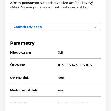
27mm podstavec Na podstavec lze umístit kovový
štítek. V ceně poháru není zahrnuta cena štítku.
Produkt je zařazen v kategoriích
Zobrazit celý popis
Kynologie
Dřevěné trofeje
WF002
Parametry
Hloubka cm
0.8
Šířka cm
10.5-12.5-14.5-16.5-18.5
UV HQ tisk
ano
Místo pro štítek
ano
Výška cm
13.5-15.5-17.5-19.5-21.5