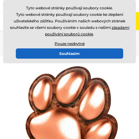
775 400 255
Zavolejte nám
(Po-Pá 8-17)
Tyto webové stránky používají soubory cookie.
Tyto webové stránky používají soubory cookie ke zlepšení
0
uživatelského zážitku. Používáním našich webových stránek
Menu
souhlasíte se všemi soubory cookie v souladu s našimi
zásadami
používání souborů cookie
.
Úvod
Dřevěné trofeje
WF002
Pouze nezbytné
Souhlasím