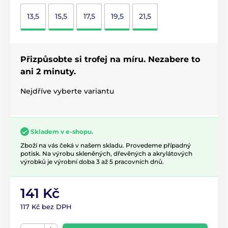
13,5
15,5
17,5
19,5
21,5
Přizpůsobte si trofej na míru. Nezabere to
ani 2 minuty.
Nejdříve vyberte variantu
Skladem v e-shopu.
Zboží na vás čeká v našem skladu. Provedeme případný
potisk. Na výrobu skleněných, dřevěných a akrylátových
výrobků je výrobní doba 3 až 5 pracovních dnů.
141 Kč
117 Kč bez DPH