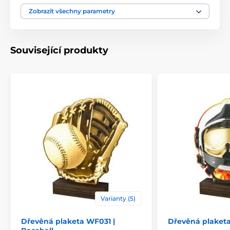
Motiv
Kynologie
Zobrazit všechny parametry
Typ ocenění
Plakety
Související produkty
Materiál
dřevo
Způsob personalizace
štítek
Varianty (5)
Dřevěná plaketa WF031 |
Dřevěná plaketa