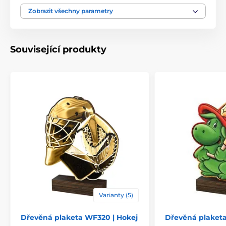
Motiv
Volejbal
Zobrazit všechny parametry
Typ ocenění
Plakety
Související produkty
Materiál
dřevo
Způsob personalizace
štítek
Varianty (5)
Dřevěná plaketa WF320 | Hokej
Dřevěná plaketa