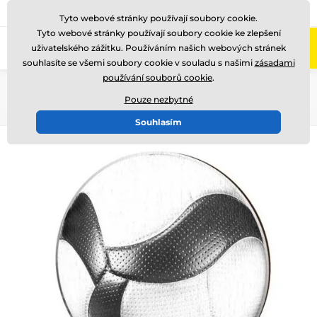
775 400 255
Zavolejte nám
(Po-Pá 8-17)
Tyto webové stránky používají soubory cookie.
Tyto webové stránky používají soubory cookie ke zlepšení
0
uživatelského zážitku. Používáním našich webových stránek
Menu
souhlasíte se všemi soubory cookie v souladu s našimi
zásadami
používání souborů cookie
.
Úvod
Dřevěné trofeje
WF002
Pouze nezbytné
Souhlasím