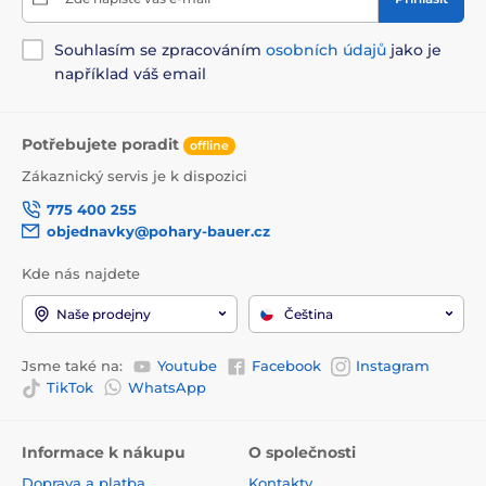
Souhlasím se zpracováním
osobních údajů
jako je
například váš email
Potřebujete poradit
offline
Zákaznický servis je k dispozici
775 400 255
objednavky@pohary-bauer.cz
Kde nás najdete
Naše prodejny
Čeština
Jsme také na:
Youtube
Facebook
Instagram
TikTok
WhatsApp
Informace k nákupu
O společnosti
Doprava a platba
Kontakty