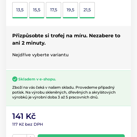
13,5
15,5
17,5
19,5
21,5
Přizpůsobte si trofej na míru. Nezabere to
ani 2 minuty.
Nejdříve vyberte variantu
Skladem v e-shopu.
Zboží na vás čeká v našem skladu. Provedeme případný
potisk. Na výrobu skleněných, dřevěných a akrylátových
výrobků je výrobní doba 3 až 5 pracovních dnů.
141 Kč
117 Kč bez DPH