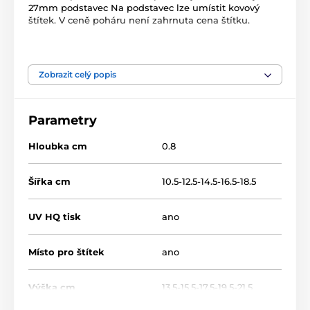
27mm podstavec Na podstavec lze umístit kovový
štítek. V ceně poháru není zahrnuta cena štítku.
Produkt je zařazen v kategoriích
Zobrazit celý popis
Volejbal
Dřevěné trofeje
WF002
Parametry
Hloubka cm
0.8
Šířka cm
10.5-12.5-14.5-16.5-18.5
UV HQ tisk
ano
Místo pro štítek
ano
Výška cm
13.5-15.5-17.5-19.5-21.5