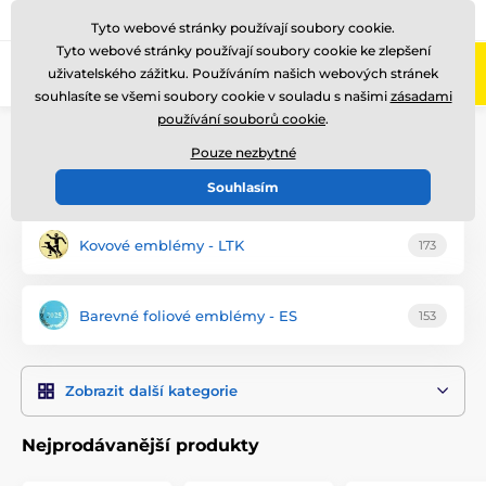
775 400 255
Zavolejte nám
(Po-Pá 8-17)
Tyto webové stránky používají soubory cookie.
Tyto webové stránky používají soubory cookie ke zlepšení
0
uživatelského zážitku. Používáním našich webových stránek
Menu
souhlasíte se všemi soubory cookie v souladu s našimi
zásadami
používání souborů cookie
.
Úvod
Emblémy
Pouze nezbytné
Baseballové emblémy
Souhlasím
Kovové emblémy - LTK
173
Barevné foliové emblémy - ES
153
Zobrazit další kategorie
Nejprodávanější produkty