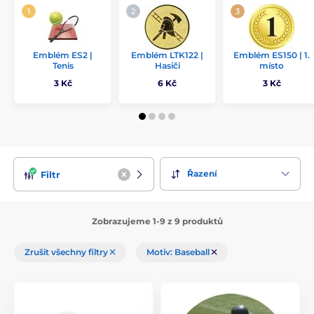
Emblém ES2 |
Emblém LTK122 |
Emblém ES150 | 1.
Tenis
Hasiči
místo
3 Kč
6 Kč
3 Kč
Řazení
Filtr
Zobrazujeme 1-9 z 9 produktů
Zrušit všechny filtry
Motiv: Baseball