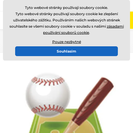
775 400 255
Zavolejte nám
(Po-Pá 8-17)
Tyto webové stránky používají soubory cookie.
Tyto webové stránky používají soubory cookie ke zlepšení
0
uživatelského zážitku. Používáním našich webových stránek
Menu
souhlasíte se všemi soubory cookie v souladu s našimi
zásadami
používání souborů cookie
.
Úvod
Emblémy
Barevné foliové emblémy - ES
Pouze nezbytné
Souhlasím