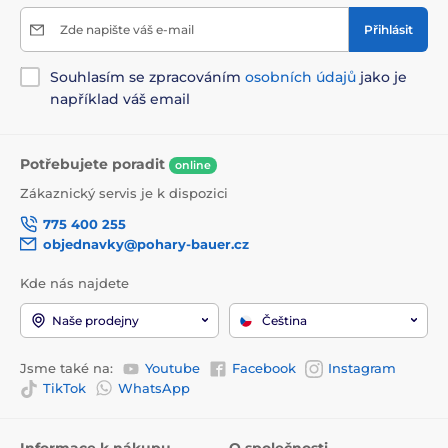
Zde napište váš e-mail
Přihlásit
Souhlasím se zpracováním
osobních údajů
jako je
například váš email
Potřebujete poradit
online
Zákaznický servis je k dispozici
775 400 255
objednavky@pohary-bauer.cz
Kde nás najdete
Naše prodejny
Čeština
Jsme také na:
Youtube
Facebook
Instagram
TikTok
WhatsApp