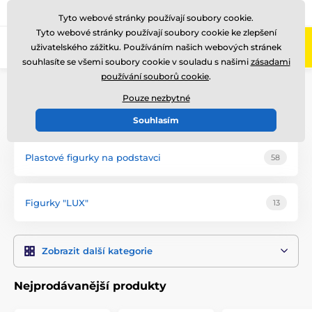
775 400 255
Zavolejte nám
(Po-Pá 8-17)
Tyto webové stránky používají soubory cookie.
Tyto webové stránky používají soubory cookie ke zlepšení
0
uživatelského zážitku. Používáním našich webových stránek
Menu
souhlasíte se všemi soubory cookie v souladu s našimi
zásadami
používání souborů cookie
.
Úvod
Poháry
Figurky
Pouze nezbytné
Chovatelství figurky
Souhlasím
Plastové figurky na podstavci
58
Figurky "LUX"
13
Zobrazit další kategorie
Nejprodávanější produkty