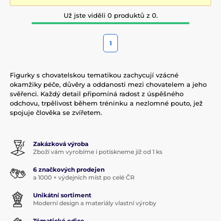
Už jste viděli 0 produktů z 0.
1
Figurky s chovatelskou tematikou zachycují vzácné
okamžiky péče, důvěry a oddanosti mezi chovatelem a jeho
svěřenci. Každý detail připomíná radost z úspěšného
odchovu, trpělivost během tréninku a nezlomné pouto, jež
spojuje člověka se zvířetem.
Zakázková výroba
Zboží vám vyrobíme i potiskneme již od 1 ks
6 značkových prodejen
a 1000 + výdejních míst po celé ČR
Unikátní sortiment
Moderní design a materiály vlastní výroby
Tématické edice