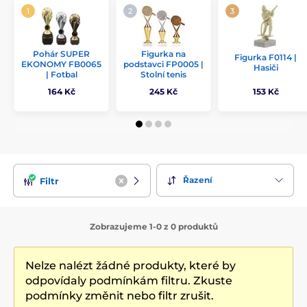
Pohár SUPER
Figurka na
Figurka F0114 |
EKONOMY FB0065
podstavci FP0005 |
Hasiči
| Fotbal
Stolní tenis
164 Kč
245 Kč
153 Kč
Řazení
Filtr
Zobrazujeme 1-0 z 0 produktů
Nelze nalézt žádné produkty, které by
odpovídaly podmínkám filtru. Zkuste
podmínky změnit nebo filtr zrušit.