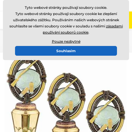
775 400 255
Zavolejte nám
(Po-Pá 8-17)
Tyto webové stránky používají soubory cookie.
Tyto webové stránky používají soubory cookie ke zlepšení
0
uživatelského zážitku. Používáním našich webových stránek
Menu
souhlasíte se všemi soubory cookie v souladu s našimi
zásadami
používání souborů cookie
.
Úvod
Poháry
Figurky
Figurky FP10/FP11/FP12
Pouze nezbytné
Souhlasím