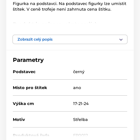
Figurka na podstavci. Na podstavec figurky lze umístit
štítek. V ceně trofeje není zahrnuta cena štítku.
Produkt je zařazen v kategoriích
Střelba
Figurky FP10/FP11/FP12
Zobrazit celý popis
Parametry
Podstavec
černý
Místo pro štítek
ano
Výška cm
17-21-24
Motiv
Střelba
Produktová řada
FP0012