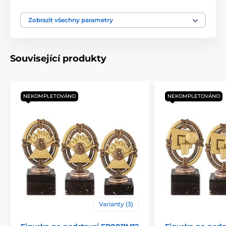
Typ ocenění
Figurky
Zobrazit všechny parametry
Materiál
plast
Související produkty
Způsob personalizace
štítek
NEKOMPLETOVÁNO
NEKOMPLETOVÁNO
Varianty (3)