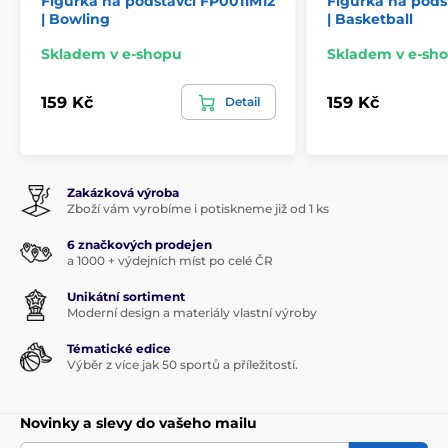
Figurka na podstavci FP0011M12
Figurka na pods
| Bowling
| Basketball
Skladem v e-shopu
Skladem v e-sh
159 Kč
159 Kč
Detail
Zakázková výroba
Zboží vám vyrobíme i potiskneme již od 1 ks
6 značkových prodejen
a 1000 + výdejních míst po celé ČR
Unikátní sortiment
Moderní design a materiály vlastní výroby
Tématické edice
Výběr z více jak 50 sportů a příležitostí.
Novinky a slevy do vašeho mailu