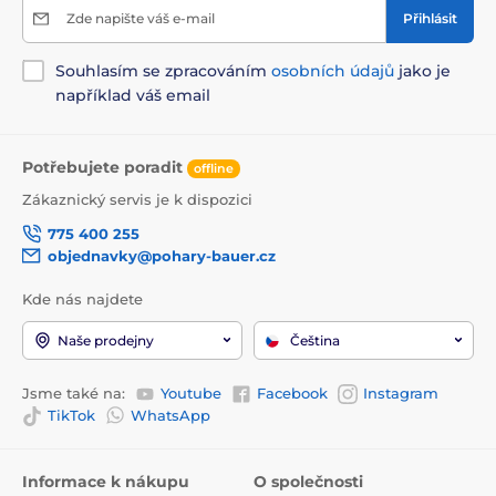
Zde napište váš e-mail
Přihlásit
Souhlasím se zpracováním
osobních údajů
jako je
například váš email
Potřebujete poradit
offline
Zákaznický servis je k dispozici
775 400 255
objednavky@pohary-bauer.cz
Kde nás najdete
Naše prodejny
Čeština
Jsme také na:
Youtube
Facebook
Instagram
TikTok
WhatsApp
Informace k nákupu
O společnosti