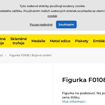
Tyto webové stránky používají soubory cookie.
atelského zážitku. Používáním našich webových stránek souhlasíte se všemi
cookie
.
775 400 255
offline
t, kategorie
Pouze nezbytné
Souhlasím
Zavolejte nám
(Po-Pá 8-17)
ěné
Skleněné
Medaile
Metal edice
Plakety
Embl
eje
trofeje
ci
Figurka F0108 | Bojová umění
Figurka F010
Figurka na podstavci. Na po
cena štítku.
Více informací ›