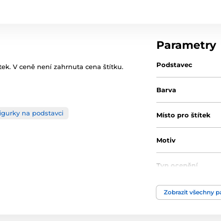
Parametry
Podstavec
tek. V ceně není zahrnuta cena štítku.
Barva
figurky na podstavci
Místo pro štítek
Motiv
Typ ocenění
Materiál
Zobrazit všechny 
Výška poháru