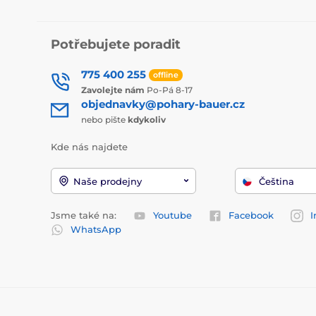
Potřebujete poradit
775 400 255
offline
Zavolejte nám
Po-Pá 8-17
objednavky@pohary-bauer.cz
nebo pište
kdykoliv
Kde nás najdete
Naše prodejny
Čeština
Jsme také na:
Youtube
Facebook
I
WhatsApp