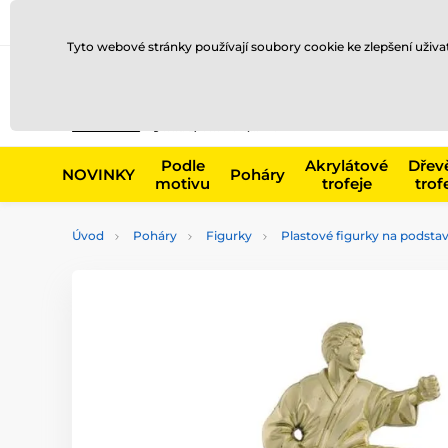
Doprava a platba
Prodejny
Kontakty
Blog
Tyto webové stránky používají soubory cookie ke zlepšení uživ
Např. produk
Podle
Akrylátové
Dřev
NOVINKY
Poháry
motivu
trofeje
trof
Úvod
Poháry
Figurky
Plastové figurky na podstav