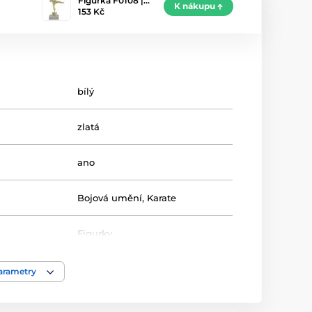
Figurka F0108 |…
K nákupu
153 Kč
bílý
zlatá
ano
Bojová umění
,
Karate
Figurky
plast
parametry
15 cm