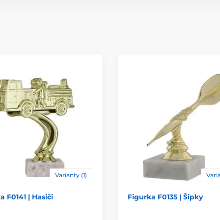
Způsob personaliz
Varianty (1)
Varia
a F0141 | Hasiči
Figurka F0135 | Šipky