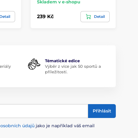
Skladem v e-shopu
Sk
239 Kč
15
Detail
Detail
Tématické edice
riály
Výběr z více jak 50 sportů a
příležitostí.
Přihlásit
m
osobních údajů
jako je například váš email