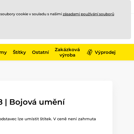
Registrace
Přihlásit se
CZK
 soubory cookie v souladu s našimi
zásadami používání souborů
0
Nakupte ještě za
10 000 Kč
0 Kč
a získejte
dopravu zdarma
Zakázková
émy
Štítky
Ostatní
Výprodej
výroba
8 | Bojová umění
dstavec lze umístit štítek. V ceně není zahrnuta