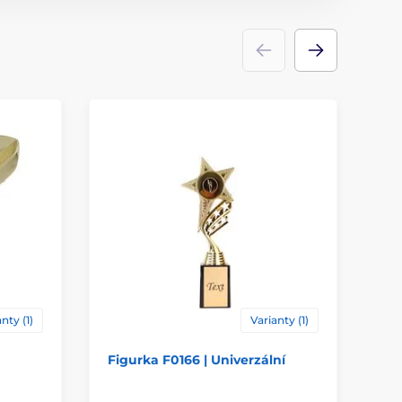
ace
štítek
nty (1)
Varianty (1)
Figurka F0166 | Univerzální
Fi