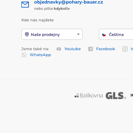
objednavky@pohary-bauer.cz
nebo pište
kdykoliv
Kde nás najdete
Naše prodejny
Čeština
Jsme také na:
Youtube
Facebook
I
WhatsApp