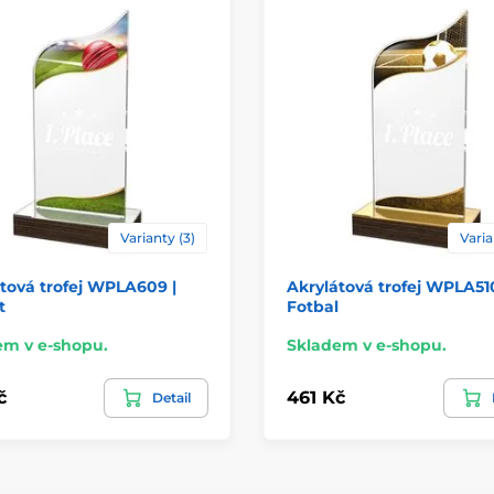
Varianty (3)
Varia
tová trofej WPLA609 |
Akrylátová trofej WPLA510
t
Fotbal
em v e-shopu.
Skladem v e-shopu.
č
461 Kč
Detail