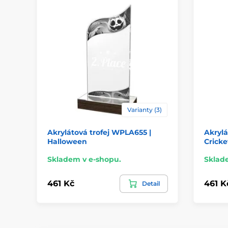
Varianty (3)
Akrylátová trofej WPLA655 |
Akrylá
Halloween
Cricke
Skladem v e-shopu.
Sklad
461 Kč
461 K
Detail