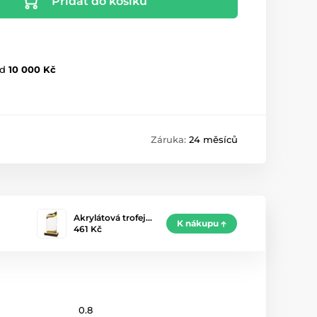
Přidat do košíku
d
10 000 Kč
Záruka:
24 měsíců
Akrylátová trofej…
K nákupu
461 Kč
0.8