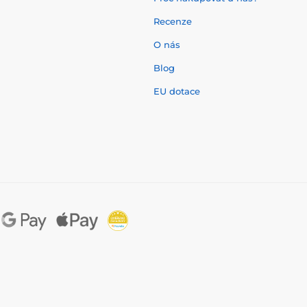
Recenze
O nás
í
Blog
EU dotace