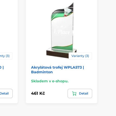
nty (3)
Varianty (3)
 |
Akrylátová trofej WPLA573 |
Ak
Badminton
Ba
Skladem v e-shopu.
Sk
461 Kč
46
Detail
Detail