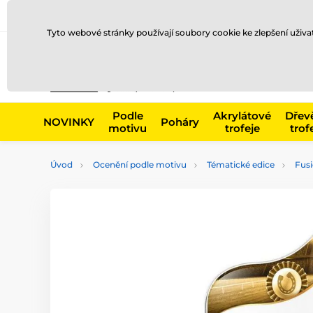
Doprava a platba
Prodejny
Kontakty
Blog
Tyto webové stránky používají soubory cookie ke zlepšení uživ
Např. produk
Podle
Akrylátové
Dřev
NOVINKY
Poháry
motivu
trofeje
trof
Úvod
Ocenění podle motivu
Tématické edice
Fusi