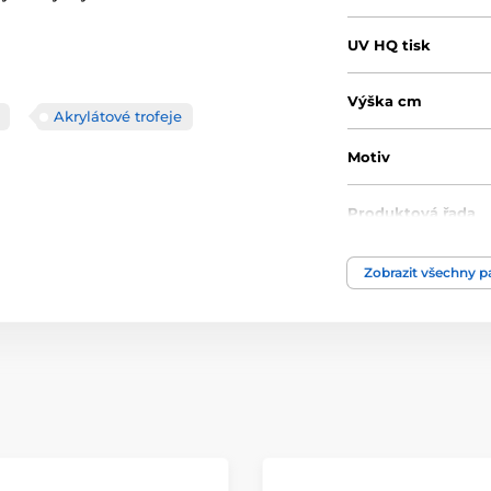
UV HQ tisk
Výška cm
Akrylátové trofeje
Motiv
Produktová řada
Typ ocenění
Zobrazit všechny 
Materiál