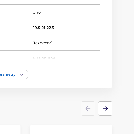
ano
19.5-21-22.5
Jezdectví
Fusion line
Trofeje
parametry
akrylát