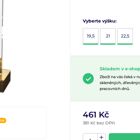
Vyberte výšku:
19,5
21
22,5
Skladem v e-shop
Zboží na vás čeká v 
skleněných, dřevěnýc
pracovních dnů.
461 Kč
ine
381 Kč bez DPH