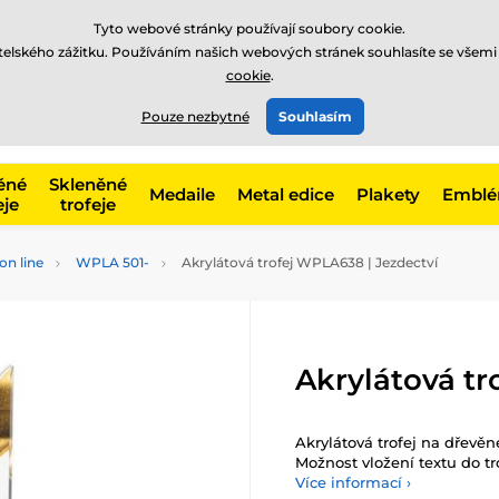
Tyto webové stránky používají soubory cookie.
atelského zážitku. Používáním našich webových stránek souhlasíte se všemi
cookie
.
775 400 255
offline
t, kategorie
Pouze nezbytné
Souhlasím
Zavolejte nám
(Po-Pá 8-17)
ěné
Skleněné
Medaile
Metal edice
Plakety
Embl
eje
trofeje
on line
WPLA 501-
Akrylátová trofej WPLA638 | Jezdectví
Akrylátová tr
Akrylátová trofej na dřevě
Možnost vložení textu do tr
Více informací ›