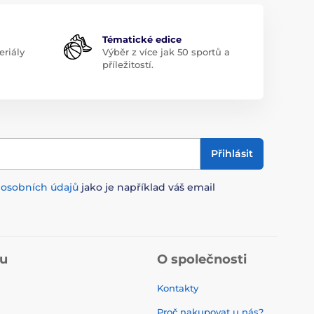
Tématické edice
riály
Výběr z více jak 50 sportů a
příležitostí.
Přihlásit
m
osobních údajů
jako je například váš email
pu
O společnosti
Kontakty
Proč nakupovat u nás?