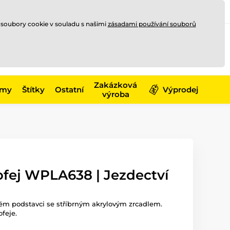
Registrace
Přihlásit se
CZK
 soubory cookie v souladu s našimi
zásadami používání souborů
0
Nakupte ještě za
10 000 Kč
0 Kč
a získejte
dopravu zdarma
Zakázková
émy
Štítky
Ostatní
Výprodej
výroba
ofej WPLA638 | Jezdectví
ném podstavci se stříbrným akrylovým zrcadlem.
ofeje.