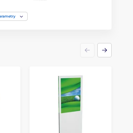
Trofeje
sklo
parametry
ace
laserové gravírování