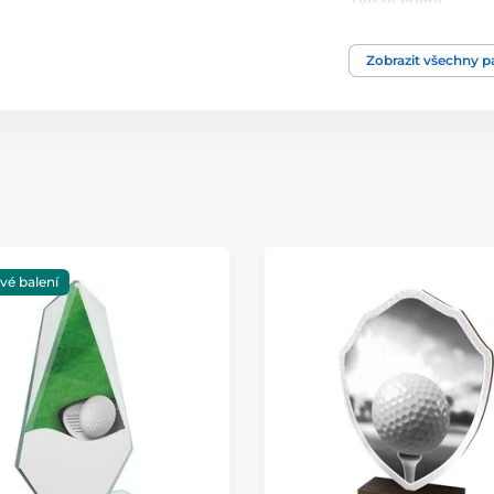
Typ ocenění
Materiál
Zobrazit všechny 
Způsob personaliz
vé balení