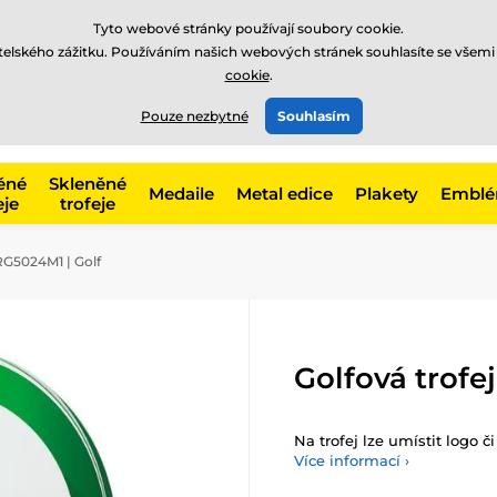
Tyto webové stránky používají soubory cookie.
atelského zážitku. Používáním našich webových stránek souhlasíte se všemi
cookie
.
775 400 255
offline
t, kategorie
Pouze nezbytné
Souhlasím
Zavolejte nám
(Po-Pá 8-17)
ěné
Skleněné
Medaile
Metal edice
Plakety
Embl
eje
trofeje
RG5024M1 | Golf
Golfová trofe
Na trofej lze umístit logo č
Více informací ›