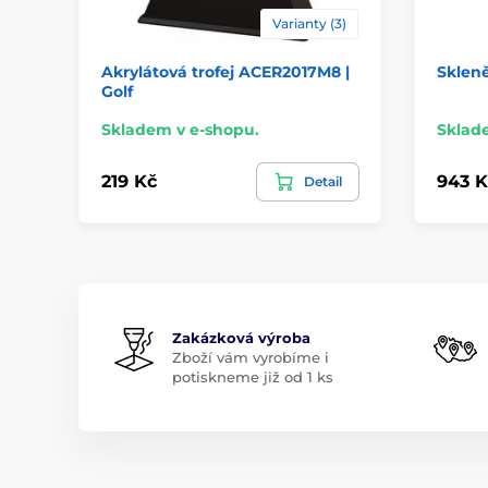
Varianty (3)
Akrylátová trofej ACER2017M8 |
Sklen
Golf
Skladem v e-shopu.
Sklad
219 Kč
943 K
Detail
Zakázková výroba
Zboží vám vyrobíme i
potiskneme již od 1 ks