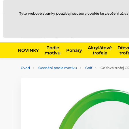
Doprava a platba
Prodejny
Kontakty
Blog
Tyto webové stránky používají soubory cookie ke zlepšení uživ
Např. produk
Podle
Akrylátové
Dřev
NOVINKY
Poháry
motivu
trofeje
trof
Úvod
Ocenění podle motivu
Golf
Golfová trofej C