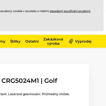
Registrace
Přihlásit se
CZK
 soubory cookie v souladu s našimi
zásadami používání souborů
0
Nakupte ještě za
10 000 Kč
0 Kč
a získejte
dopravu zdarma
Zakázková
émy
Štítky
Ostatní
Výprodej
výroba
j CRG5024M1 | Golf
i text. Laserové gravírování. Průhledný míček.