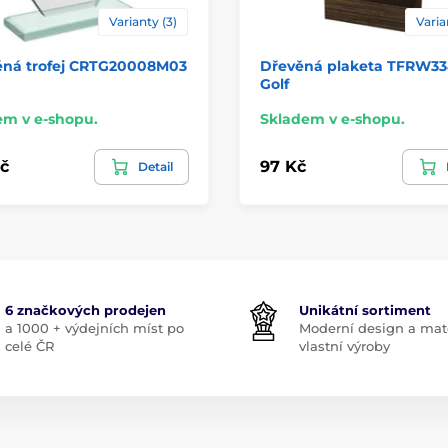
Varianty (3)
Varia
ěná trofej CRTG20008M03
Dřevěná plaketa TFRW338
Golf
em v e-shopu.
Skladem v e-shopu.
č
97 Kč
Detail
6 značkových prodejen
Unikátní sortiment
a 1000 + výdejních míst po
Moderní design a mate
celé ČR
vlastní výroby