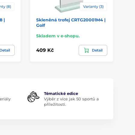
nty (8)
Varianty (3)
 |
Skleněná trofej CRTG20001M4 |
Ak
Golf
Go
Skladem v e-shopu.
Sk
409 Kč
34
Detail
Detail
Tématické edice
riály
Výběr z více jak 50 sportů a
příležitostí.