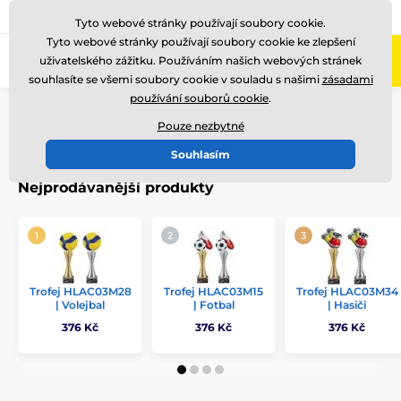
775 400 255
Zavolejte nám
(Po-Pá 8-17)
Tyto webové stránky používají soubory cookie.
Tyto webové stránky používají soubory cookie ke zlepšení
0
uživatelského zážitku. Používáním našich webových stránek
Menu
souhlasíte se všemi soubory cookie v souladu s našimi
zásadami
používání souborů cookie
.
Úvod
Akrylátové trofeje
HLAC3
Pouze nezbytné
HLAC3
Souhlasím
Nejprodávanější produkty
Trofej HLAC03M28
Trofej HLAC03M15
Trofej HLAC03M34
| Volejbal
| Fotbal
| Hasiči
376 Kč
376 Kč
376 Kč