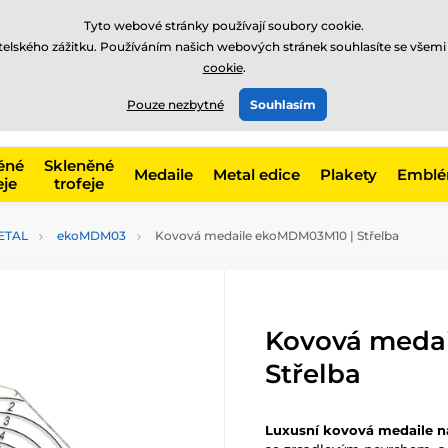
Tyto webové stránky používají soubory cookie.
atelského zážitku. Používáním našich webových stránek souhlasíte se všemi
cookie
.
775 400 255
online
t, kategorie
Pouze nezbytné
Souhlasím
Zavolejte nám
(Po-Pá 8-17)
ěné
Skleněné
Medaile
Metal edice
Plakety
Embl
eje
trofeje
ETAL
ekoMDM03
Kovová medaile ekoMDM03M10 | Střelba
Kovová meda
Střelba
Luxusní kovová medaile n