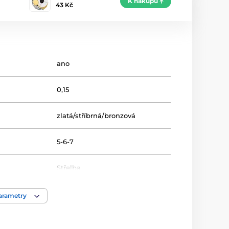
K nákupu
43 Kč
ano
0,15
zlatá/stříbrná/bronzová
5-6-7
Střelba
Metal
,
MDM03
parametry
Medaile