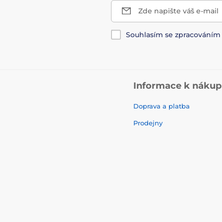
Zde napište váš e-mail
Souhlasím se zpracování
Informace k náku
Doprava a platba
Prodejny
Kontakty
Služby
Reklamace a vrácení zbož
Obchodní podmínky
nstagram
TikTok
Často kladené otázky