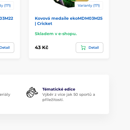
y (171)
Varianty (171)
M03M22
Kovová medaile ekoMDM03M25
Ko
| Cricket
ek
Skladem v e-shopu.
Sk
43 Kč
43
Detail
Detail
Tématické edice
riály
Výběr z více jak 50 sportů a
příležitostí.