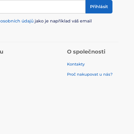
Přihlásit
m
osobních údajů
jako je například váš email
pu
O společnosti
Kontakty
Proč nakupovat u nás?
Recenze
O nás
í
Blog
EU dotace