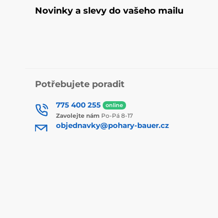
Novinky a slevy do vašeho mailu
Potřebujete poradit
775 400 255
online
Zavolejte nám
Po-Pá 8-17
objednavky@pohary-bauer.cz
nebo pište
kdykoliv
Kde nás najdete
Naše prodejny
Čeština
Jsme také na:
Youtube
Facebook
I
WhatsApp