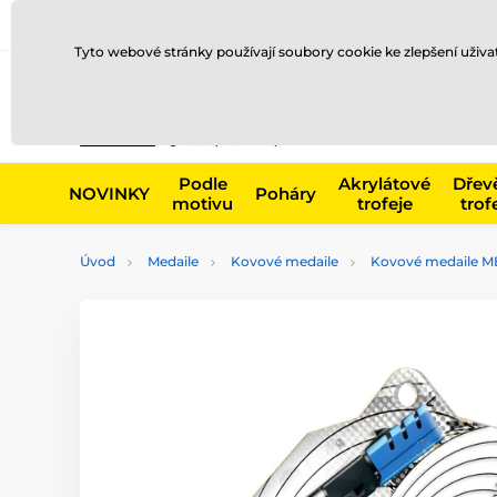
Doprava a platba
Prodejny
Kontakty
Blog
Tyto webové stránky používají soubory cookie ke zlepšení uživ
Např. produk
Podle
Akrylátové
Dřev
NOVINKY
Poháry
motivu
trofeje
trof
Úvod
Medaile
Kovové medaile
Kovové medaile M