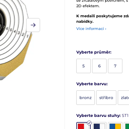
se zrcadlovým povrchem, s
2D efektem.
K medaili poskytujeme zd
nabídky.
Více informací ›
Vyberte průměr:
5
6
7
Vyberte barvu:
bronz
stříbro
zlat
Vyberte barvu stuhy:
ST1