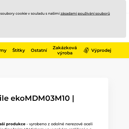
Registrace
Přihlásit se
CZK
 soubory cookie v souladu s našimi
zásadami používání souborů
0
Nakupte ještě za
10 000 Kč
0 Kč
a získejte
dopravu zdarma
Zakázková
émy
Štítky
Ostatní
Výprodej
výroba
ile ekoMDM03M10 |
aší produkce
- vyrobeno z odolné nerezové oceli