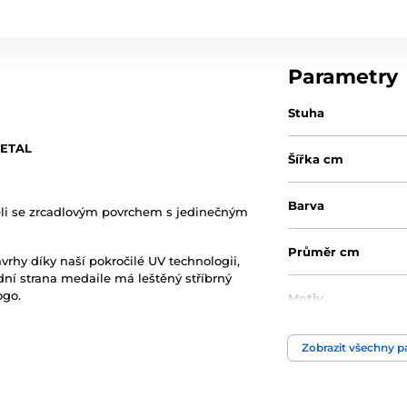
Parametry
Stuha
METAL
Šířka cm
Barva
eli se zrcadlovým povrchem s jedinečným
Průměr cm
ávrhy díky naší pokročilé UV technologii,
adní strana medaile má leštěný stříbrný
ogo.
Motiv
Produktová řada
Zobrazit všechny 
Typ ocenění