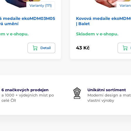
Varianty (171)
Variant
á medaile ekoMDM03M05
Kovová medaile ekoMD
vá umění
| Balet
em v e-shopu.
Skladem v e-shopu.
43 Kč
Detail
6 značkových prodejen
Unikátní sortiment
a 1000 + výdejních míst po
Moderní design a mate
celé ČR
vlastní výroby