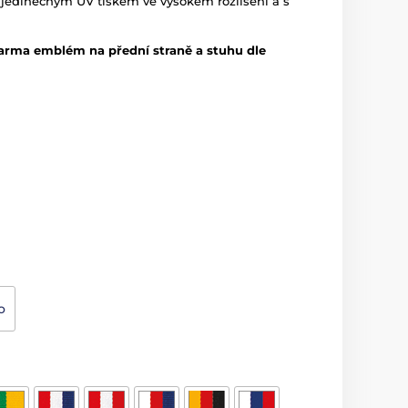
 jedinečným UV tiskem ve vysokém rozlišení a s
arma emblém na přední straně a stuhu dle
o