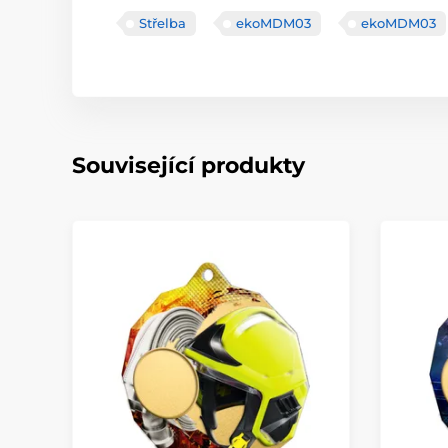
Střelba
ekoMDM03
ekoMDM03
Související produkty