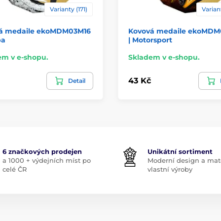
Varianty (171)
Variant
á medaile ekoMDM03M16
Kovová medaile ekoMDM
ba
| Motorsport
em v e-shopu.
Skladem v e-shopu.
43 Kč
Detail
6 značkových prodejen
Unikátní sortiment
a 1000 + výdejních míst po
Moderní design a mate
celé ČR
vlastní výroby