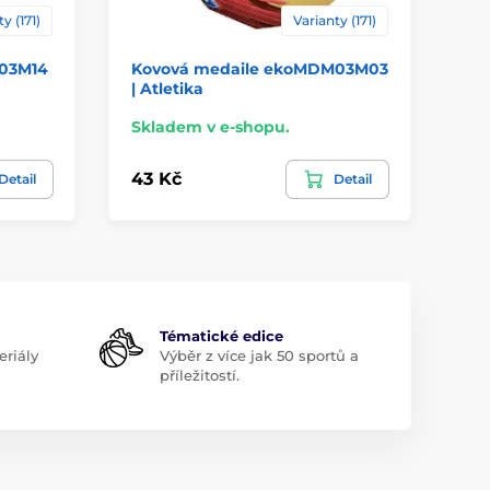
y (171)
Varianty (171)
03M14
Kovová medaile ekoMDM03M03
Ko
| Atletika
| G
Skladem v e-shopu.
Sk
43 Kč
43
Detail
Detail
Tématické edice
riály
Výběr z více jak 50 sportů a
příležitostí.