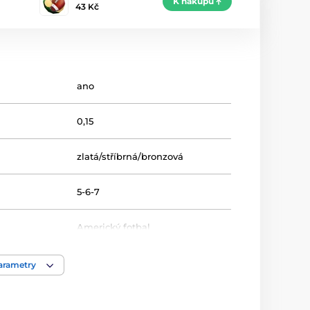
K nákupu
43 Kč
ano
0,15
zlatá/stříbrná/bronzová
5-6-7
Americký fotbal
Metal
,
MDM03
parametry
Medaile