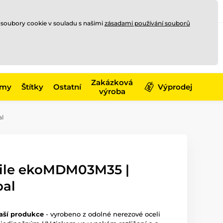
Registrace
Přihlásit se
CZK
 soubory cookie v souladu s našimi
zásadami používání souborů
0
Nakupte ještě za
10 000 Kč
0 Kč
a získejte
dopravu zdarma
Zakázková
émy
Štítky
Ostatní
Výprodej
výroba
al
ile ekoMDM03M35 |
bal
aší produkce
- vyrobeno z odolné nerezové oceli