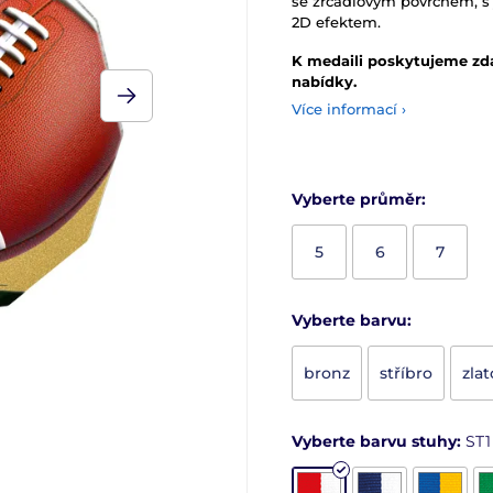
se zrcadlovým povrchem, s
2D efektem.
K medaili poskytujeme zd
nabídky.
Více informací ›
Vyberte průměr:
5
6
7
Vyberte barvu:
bronz
stříbro
zlat
Vyberte barvu stuhy:
ST1