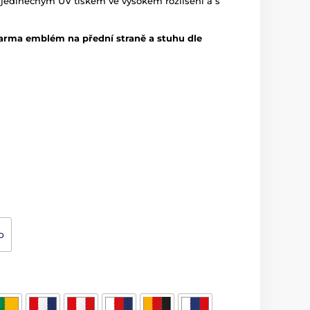
 jedinečným UV tiskem ve vysokém rozlišení a s
arma emblém na přední straně a stuhu dle
o