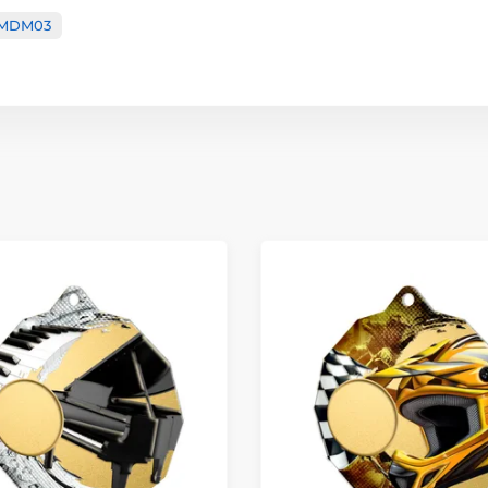
oMDM03
Materiál