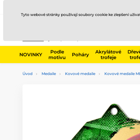
Doprava a platba
Prodejny
Kontakty
Blog
Tyto webové stránky používají soubory cookie ke zlepšení uživ
Např. produk
Podle
Akrylátové
Dřev
NOVINKY
Poháry
motivu
trofeje
trof
Úvod
Medaile
Kovové medaile
Kovové medaile M