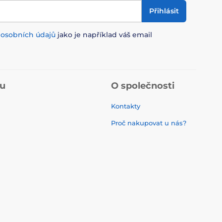
Přihlásit
m
osobních údajů
jako je například váš email
pu
O společnosti
Kontakty
Proč nakupovat u nás?
Recenze
O nás
í
Blog
EU dotace