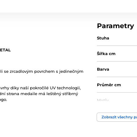
Parametry
Stuha
METAL
Šířka cm
Barva
eli se zrcadlovým povrchem s jedinečným
Průměr cm
ávrhy díky naší pokročilé UV technologii,
adní strana medaile má leštěný stříbrný
ogo.
Motiv
Produktová řada
Zobrazit všechny 
Typ ocenění