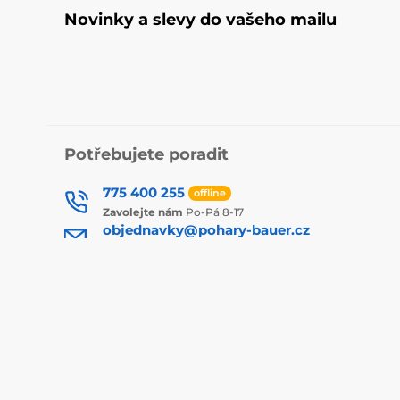
Novinky a slevy do vašeho mailu
Potřebujete poradit
775 400 255
offline
Zavolejte nám
Po-Pá 8-17
objednavky@pohary-bauer.cz
nebo pište
kdykoliv
Kde nás najdete
Naše prodejny
Čeština
Jsme také na:
Youtube
Facebook
I
WhatsApp