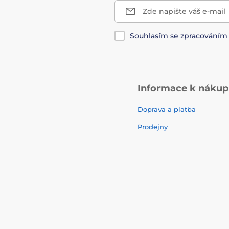
Zde napište váš e-mail
Souhlasím se zpracování
Informace k náku
Doprava a platba
Prodejny
Kontakty
Služby
Reklamace a vrácení zbož
Obchodní podmínky
nstagram
TikTok
Často kladené otázky