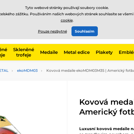
Tyto webové stránky používají soubory cookie.
atelského zážitku. Používáním našich webových stránek souhlasíte se všemi
cookie
.
775 400 255
offline
t, kategorie
Pouze nezbytné
Souhlasím
Zavolejte nám
(Po-Pá 8-17)
ěné
Skleněné
Medaile
Metal edice
Plakety
Embl
eje
trofeje
ETAL
ekoMDM03
Kovová medaile ekoMDM03M35 | Americký fotb
Kovová meda
Americký fot
Luxusní kovová medaile n