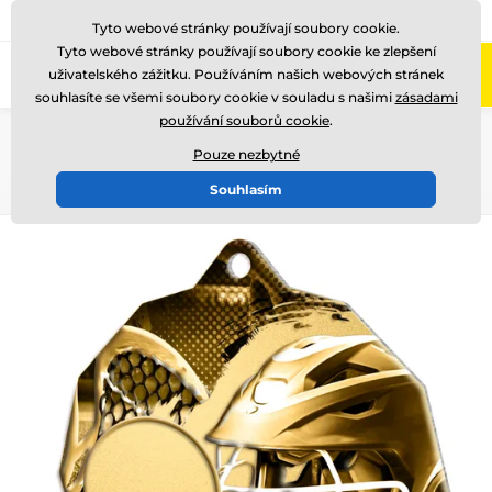
775 400 255
Zavolejte nám
(Po-Pá 8-17)
Tyto webové stránky používají soubory cookie.
Tyto webové stránky používají soubory cookie ke zlepšení
0
uživatelského zážitku. Používáním našich webových stránek
Menu
souhlasíte se všemi soubory cookie v souladu s našimi
zásadami
používání souborů cookie
.
Úvod
Medaile
Kovové medaile
Kovové medaile METAL
ekoMDMR03
Pouze nezbytné
Souhlasím