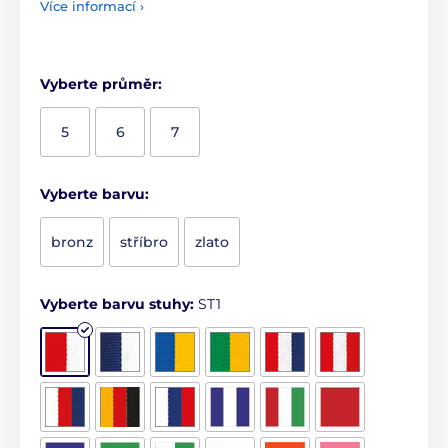
Více informací ›
Vyberte průměr:
5
6
7
Vyberte barvu:
bronz
stříbro
zlato
Vyberte barvu stuhy:
ST1