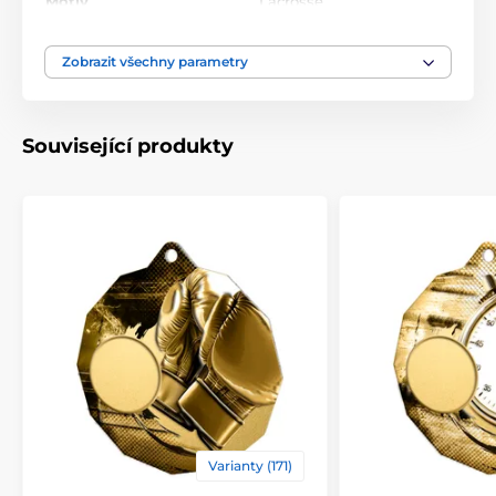
Motiv
Lacrosse
ekoMDMR03
Produktová řada
Metal
,
MDMR03
Zobrazit všechny parametry
Typ ocenění
Medaile
Související produkty
Materiál
kov
Varianty (171)