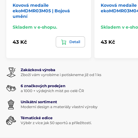
Kovová medaile
Kovová medaile
ekoMDMR03M05 | Bojová
ekoMDMR03M04 
umění
Skladem v e-shopu.
Skladem v e-sho
43 Kč
43 Kč
Detail
Zakázková výroba
Zboží vám vyrobíme i potiskneme již od 1 ks
6 značkových prodejen
a 1000 + výdejních míst po celé ČR
Unikátní sortiment
Moderní design a materiály vlastní výroby
Tématické edice
Výběr z více jak 50 sportů a příležitostí.