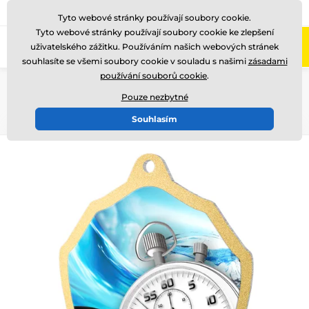
775 400 255
Zavolejte nám
(Po-Pá 8-17)
Tyto webové stránky používají soubory cookie.
Tyto webové stránky používají soubory cookie ke zlepšení
0
uživatelského zážitku. Používáním našich webových stránek
Menu
souhlasíte se všemi soubory cookie v souladu s našimi
zásadami
používání souborů cookie
.
Úvod
Medaile
Kovové medaile
Kovové medaile METAL
MDM02
Pouze nezbytné
Souhlasím