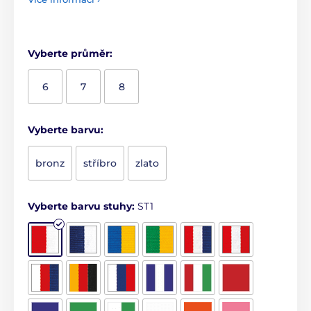
Vyberte průměr:
6
7
8
Vyberte barvu:
bronz
stříbro
zlato
Vyberte barvu stuhy:
ST1