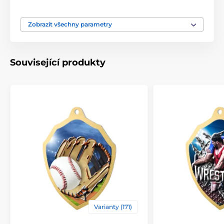
Typ ocenění
Medaile
Zobrazit všechny parametry
Materiál
kov
Související produkty
Varianty (171)