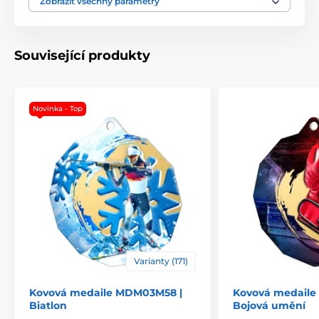
Zobrazit všechny parametry
Typ ocenění
Medaile
Související produkty
Materiál
kov
Novinka - Top
Varianty (171)
Kovová medaile MDM03M58 |
Kovová medaile
Biatlon
Bojová umění