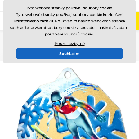
775 400 255
Zavolejte nám
(Po-Pá 8-17)
Tyto webové stránky používají soubory cookie.
Tyto webové stránky používají soubory cookie ke zlepšení
0
uživatelského zážitku. Používáním našich webových stránek
Menu
souhlasíte se všemi soubory cookie v souladu s našimi
zásadami
používání souborů cookie
.
Úvod
Medaile
Kovové medaile
Kovové medaile METAL
MDM03
Pouze nezbytné
Souhlasím