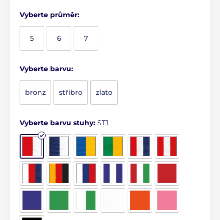
Vyberte průměr:
5
6
7
Vyberte barvu:
bronz
stříbro
zlato
Vyberte barvu stuhy:
ST1