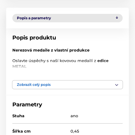
Popis a parametry
Popis produktu
Nerezová medaile z vlastní produkce
Oslavte úspěchy s naší kovovou medailí z
edice
METAL
Vlastnosti produktu
Zobrazit celý popis
Špičková kvalita:
Vyrobeno z odolné nerezové oceli se
zrcadlovým povrchem s jedinečným UV tiskem s 2D
efektem
Parametry
Tisk ve vysokém rozlišení:
Užijte si ostré a živé návrhy
díky naší pokročilé UV technologii, která vytváří
Stuha
ano
výrazný 2D efekt na přední straně. Na zadní straně
medaile je připevněný černý akryl, na který lze umístit
Šířka cm
0,45
vlastní text nebo logo.