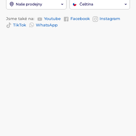
Naše prodejny
Čeština
Jsme také na:
Youtube
Facebook
Instagram
TikTok
WhatsApp
Informace k nákupu
O společnosti
Doprava a platba
Kontakty
Prodejny
Proč nakupovat u nás?
Kontakty
Recenze
Služby
O nás
Reklamace a vrácení zboží
Blog
Obchodní podmínky
EU dotace
Často kladené otázky
Ochrana osobních údajů