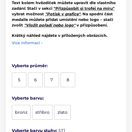
Text kolem hvězdiček můžete upravit dle vlastního
zadání: Stačí v sekci
"Přizpůsobit si trofej na míru"
vybrat možnost
"Potisk v grafice"
. Na spodní část
medaile můžete přidat umístění nebo logo – stačí
zvolit
"Vložit pořadí nebo logo"
v přizpůsobení.
Krátký náhled najdete v přiložených obrázcích.
Více informací ›
Vyberte průměr:
5
6
7
8
Vyberte barvu:
bronz
stříbro
zlato
Vyberte barvu stuhy:
ST1