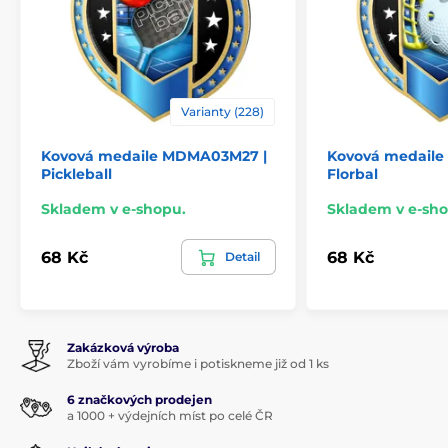
Varianty (228)
Kovová medaile MDMA03M27 |
Kovová medaile
Pickleball
Florbal
Skladem v e-shopu.
Skladem v e-sho
68 Kč
68 Kč
Detail
Zakázková výroba
Zboží vám vyrobíme i potiskneme již od 1 ks
6 značkových prodejen
a 1000 + výdejních míst po celé ČR