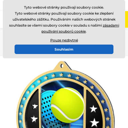
775 400 255
Zavolejte nám
(Po-Pá 8-17)
Tyto webové stránky používají soubory cookie.
Tyto webové stránky používají soubory cookie ke zlepšení
0
uživatelského zážitku. Používáním našich webových stránek
Menu
souhlasíte se všemi soubory cookie v souladu s našimi
zásadami
používání souborů cookie
.
Úvod
Medaile
Kovové medaile
Kovové medaile METAL
MDMA03
Pouze nezbytné
Souhlasím