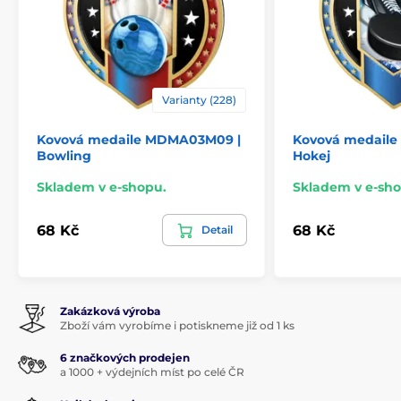
Varianty (228)
Kovová medaile MDMA03M09 |
Kovová medail
Bowling
Hokej
Skladem v e-shopu.
Skladem v e-sho
68 Kč
68 Kč
Detail
Zakázková výroba
Zboží vám vyrobíme i potiskneme již od 1 ks
6 značkových prodejen
a 1000 + výdejních míst po celé ČR