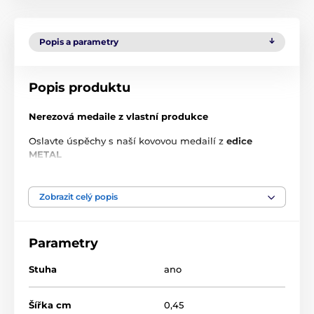
Popis a parametry
Popis produktu
Nerezová medaile z vlastní produkce
Oslavte úspěchy s naší kovovou medailí z
edice
METAL
Vlastnosti produktu
Zobrazit celý popis
Špičková kvalita:
Vyrobeno z odolné nerezové oceli se
zrcadlovým povrchem s jedinečným UV tiskem s 2D
efektem
Parametry
Tisk ve vysokém rozlišení:
Užijte si ostré a živé návrhy
díky naší pokročilé UV technologii, která vytváří
Stuha
ano
výrazný 2D efekt na přední straně. Na zadní straně
medaile je připevněný černý akryl, na který lze umístit
Šířka cm
0,45
vlastní text nebo logo.