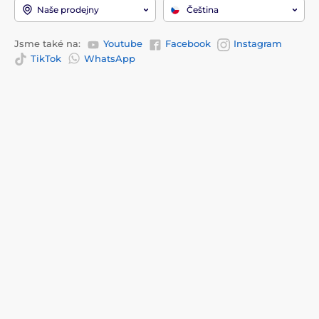
Naše prodejny
Čeština
Jsme také na:
Youtube
Facebook
Instagram
TikTok
WhatsApp
Informace k nákupu
O společnosti
Doprava a platba
Kontakty
Prodejny
Proč nakupovat u nás?
Kontakty
Recenze
Služby
O nás
Reklamace a vrácení zboží
Blog
Obchodní podmínky
EU dotace
Často kladené otázky
Ochrana osobních údajů