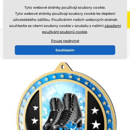
775 400 255
Zavolejte nám
(Po-Pá 8-17)
Tyto webové stránky používají soubory cookie.
Tyto webové stránky používají soubory cookie ke zlepšení
0
uživatelského zážitku. Používáním našich webových stránek
Menu
souhlasíte se všemi soubory cookie v souladu s našimi
zásadami
používání souborů cookie
.
Úvod
Medaile
Kovové medaile
Kovové medaile METAL
MDMA03
Pouze nezbytné
Souhlasím