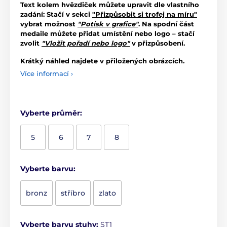
Text kolem hvězdiček můžete upravit dle vlastního
zadání: Stačí v sekci
"Přizpůsobit si trofej na míru"
vybrat možnost
"Potisk v grafice"
. Na spodní část
medaile můžete přidat umístění nebo logo – stačí
zvolit
"Vložit pořadí nebo logo"
v přizpůsobení.
Krátký náhled najdete v přiložených obrázcích.
Více informací ›
Vyberte průměr:
5
6
7
8
Vyberte barvu:
bronz
stříbro
zlato
Vyberte barvu stuhy:
ST1