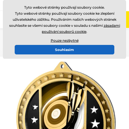
775 400 255
Zavolejte nám
(Po-Pá 8-17)
Tyto webové stránky používají soubory cookie.
Tyto webové stránky používají soubory cookie ke zlepšení
0
uživatelského zážitku. Používáním našich webových stránek
Menu
souhlasíte se všemi soubory cookie v souladu s našimi
zásadami
používání souborů cookie
.
Úvod
Medaile
Kovové medaile
Kovové medaile METAL
MDMAR03
Pouze nezbytné
Souhlasím