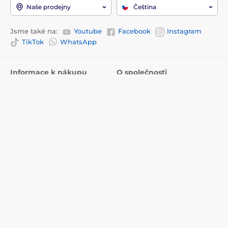
Naše prodejny
Čeština
Jsme také na:
Youtube
Facebook
Instagram
TikTok
WhatsApp
Informace k nákupu
O společnosti
Doprava a platba
Kontakty
Prodejny
Proč nakupovat u nás?
Kontakty
Recenze
Služby
O nás
Reklamace a vrácení zboží
Blog
Obchodní podmínky
EU dotace
Často kladené otázky
Ochrana osobních údajů