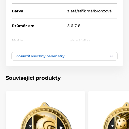
Cena včetně stuhy
Barva
zlatá/stříbrná/bronzová
Průměr cm
5-6-7-8
Produkt je zařazen v kategoriích
Lukostřelba
MDMAR03
MDMAR03
Motiv
Lukostřelba
Produktová řada
Metal
,
MDMAR03
Zobrazit všechny parametry
Typ ocenění
Medaile
Související produkty
Materiál
kov
,
akrylát