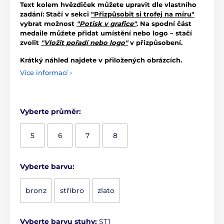
Text kolem hvězdiček můžete upravit dle vlastního
zadání: Stačí v sekci
"Přizpůsobit si trofej na míru"
vybrat možnost
"Potisk v grafice"
. Na spodní část
medaile můžete přidat umístění nebo logo – stačí
zvolit
"Vložit pořadí nebo logo"
v přizpůsobení.
Krátký náhled najdete v přiložených obrázcích.
Více informací ›
Vyberte průměr:
5
6
7
8
Vyberte barvu:
bronz
stříbro
zlato
Vyberte barvu stuhy:
ST1