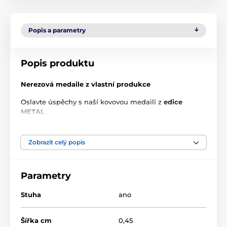
Popis a parametry
Popis produktu
Nerezová medaile z vlastní produkce
Oslavte úspěchy s naší kovovou medailí z
edice
METAL
Vlastnosti produktu
Zobrazit celý popis
Špičková kvalita:
Vyrobeno z odolné nerezové oceli se
zrcadlovým povrchem s jedinečným UV tiskem s 2D
efektem
Parametry
Tisk ve vysokém rozlišení:
Užijte si ostré a živé návrhy
díky naší pokročilé UV technologii, která vytváří
Stuha
ano
výrazný 2D efekt na přední straně. Na zadní straně
medaile je připevněný černý akryl, na který lze umístit
Šířka cm
0,45
vlastní text nebo logo.